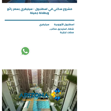
مشروع سكني في اسطنبول - سيليفري بسعر رائع
وبطلالة جميلة
اسطنبول الأوروبية
سيليفري
شقة, استيديو, مكتب,
محلات تجارية
تبدأ الاسعار من :
72000