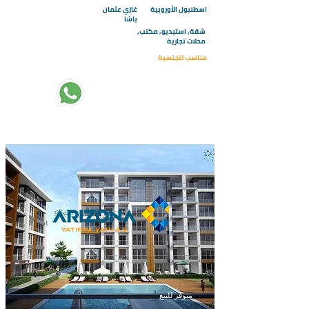
اسطنبول الأوروبية
غازي عثمان
باشا
شقة, استيديو, مكتب,
محلات تجارية
مناسب للجنسية
تبدأ الاسعار من :
255000
متوفر للبيع