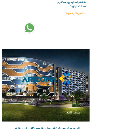
شقة, استيديو, مكتب,
محلات تجارية
مناسب للجنسية
تبدأ الاسعار من :
415000
متوفر للبيع
للبيع مشروع شقق عقارية ومكاتب تجارية في