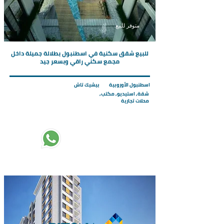
متوفر للبيع
للبيع شقق سكنية في اسطنبول بطلالة جميلة داخل
مجمع سكني راقي وبسعر جيد
اسطنبول الأوروبية
بيشيك تاش
شقة, استيديو, مكتب,
محلات تجارية
تبدأ الاسعار من :
160000