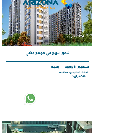
كمية محدودة
شقق للبيع في مجمع عائلي
اسطنبول الأوروبية
باغجلار
شقة, استيديو, مكتب,
محلات تجارية
تبدأ الاسعار من :
220000