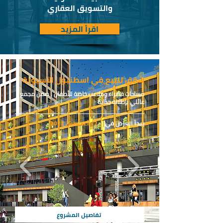
والتسويق العقاري
اقرأ المزيد
شقق للبيع في اسطنبول الآسيوية
مساحات خضراء وملاعب خاصة للأطفال . ضمن مجمع
عائلي بإطلالة جذابة
يبدأ العرض في :
12 أغسطس 2022
تفاصيل المشروع