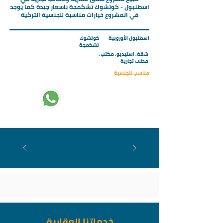
اسطنبول - كوتشوك تشكمجة باسعار جيدة كما يوجد
في المشروع خيارات مناسبة للجنسية التركية
اسطنبول الأوروبية
كوتشوك
تشكمجة
شقة, استيديو, مكتب,
محلات تجارية
مناسب للجنسية
تبدأ الاسعار من :
251000
خدماتنا العقارية