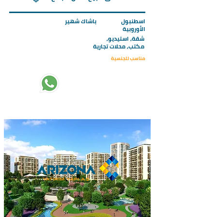
اسطنبول
باشاك شهير
الأوروبية
شقة, استيديو,
مكتب, محلات تجارية
مناسب للجنسية
تبدأ الاسعار من :
289000