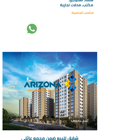
مكتب, محلات تجارية
مناسب للجنسية
تبدأ الاسعار من :
320000
كمية محدودة
شقق للبيع ضمن مجمع عائلي