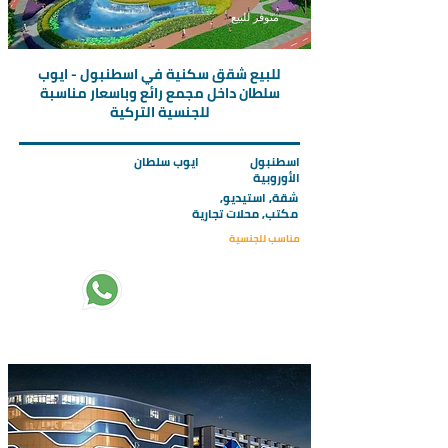
متوفر للبيع
للبيع شقق سكنية في اسطنبول - ايوب
سلطان داخل مجمع رائع وباسعار مناسبة
للجنسية التركية
اسطنبول
ايوب سلطان
الأوروبية
شقة, استيديو,
مكتب, محلات تجارية
مناسب للجنسية
تبدأ الاسعار من :
415000