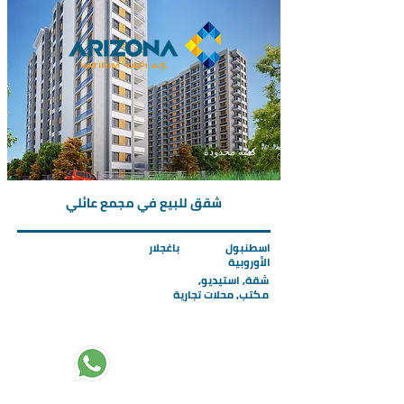
كمية محدودة
شقق للبيع في مجمع عائلي
اسطنبول
باغجلار
الأوروبية
شقة, استيديو,
مكتب, محلات تجارية
تبدأ الاسعار من :
220000