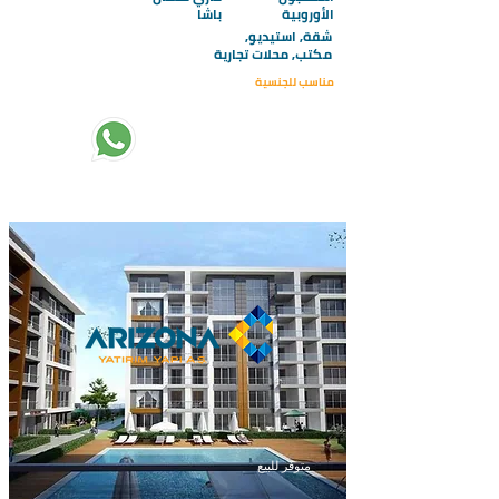
الأوروبية
باشا
شقة, استيديو,
مكتب, محلات تجارية
مناسب للجنسية
تبدأ الاسعار من :
255000
متوفر للبيع