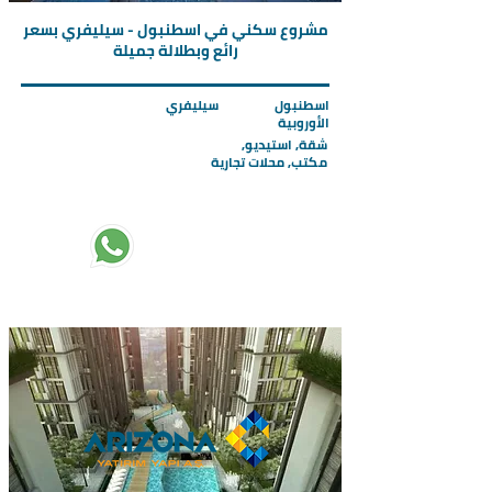
مشروع سكني في اسطنبول - سيليفري بسعر
رائع وبطلالة جميلة
اسطنبول
سيليفري
الأوروبية
شقة, استيديو,
مكتب, محلات تجارية
تبدأ الاسعار من :
72000