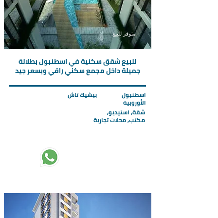
متوفر للبيع
للبيع شقق سكنية في اسطنبول بطلالة
جميلة داخل مجمع سكني راقي وبسعر جيد
اسطنبول
بيشيك تاش
الأوروبية
شقة, استيديو,
مكتب, محلات تجارية
تبدأ الاسعار من :
160000