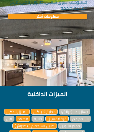
مستوصف, سوق شعبي, صالون رياضي, مركز
المدينة, جامعة
معلومات أكثر
الميزات الداخلية
جهاز إنذار (حرائق)
مطبخ أميركي
المنزل الذكي
باب حديدي
غرفة غسيل
جلاية
مصعد
فرن
حمام للأبوين
كابين استحمام (بيكدوش)