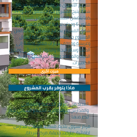
للقسم الآسيوي من ولاية إسطنبول من 68
شقة. يتيح المشروع خيارات شقق 1+2 و1+3.
كما يتضمن المشروع القريب من مسجد أمينة
هاتون 6 وحدات تجارية أيضاً. تم تجهيز جميع
شقق المشروع بمطبخ منفصل. كما يتضمن
المشروع حديقة مشتركة وحديقة أطفال
وعريشة وموقف سيارات مغلق إضافةً إلى
الملجأ وسلم النجاة والمولد الكهربائي ومخزن
المياه والمصعد ونظام المراقبة عن طريق
الكاميرات.
ميزت أخُرى
ماذا يتوفر بقرب المشروع
العديد من المراكز الخدمية والمشافي
والمدارس متوفرة قرب المجمع السكني نذكر
لكم منها :
مركز تسوق, بلدية, مساجد, مشفى, مدارس,
اطفائية, ماركت, حديقة, مركز شرطة,