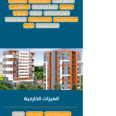
أنترفون مرئي
خزانية مخفية
غرفة لباس
جاكوزي
نوافذ ضد الحرارة
حمام أوروبي
حوض الاستحمام
مكيف
مستودع
مدفأة (شومينا)
أرضية سراميك
أرضية خشبية
مدخل استقبال
تراس
الميزات الخارجية
حراس ونظام أمن
غرفة بخار
مصعد