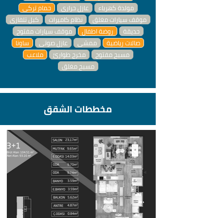
مولدة كهرباء
عازل حراري
حمام تركي
موقف سيارات مغلق
نظام كاميرات
كبل تلفازي
حديقة
روضة اطفال
موقف سيارات مفتوح
صالات رياضية
ممشى
عازل صوتي
ساونا
مسبح مفتوح
مخرج طوارئ
ملاعب
مسبح مغلق
مخططات الشقق