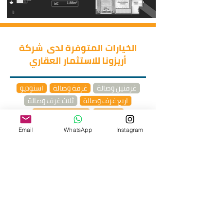
الخيارات المتوفرة لدى شركة
أريزونا للاستثمار العقاري
غرفتين وصالة
غرفة وصالة
استوديو
اربع غرف وصالة
ثلاث غرف وصالة
دوبلكس
خمس غرف وصالة
Email
WhatsApp
Instagram
طرق الدفع
يتيح المشروع لعملائه فرصة الشراء
بأقساط تصل مدتها إلى 72 شهراً مع
تسديد دفعة أولية بنسبة 25% بدون
فوائد أو كفيل.