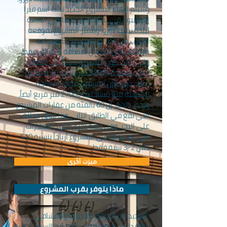
وسيتم إنشاء المشروع الجديد تحت اسم فيرا
إسطنبول في نهاية شارع كافاكلي التابعة
لبلدة بيليك دوزو، ويتميّز المشروع بموقعه
القريب من الطريق السريع E-5 بمسافة
دقيقتان وعن الساحل بمسافة 3 دقائق فقط،
وإلى جانب كون المشروع منشأً على قطعة
أرض بمساحة 92000 متر مربع عائدة لبلدية
بيليك دوزو فإن المشروع مجاور لمساحة
ترفيهيّة تبلغ مساحتها 27000 متر مربع أيضاً،
ويجدر بالذكر إن 60 بالمئة من عقارات المشروع
التي تقع في الطابق الثاني وما فوق مطلّة
على البحر، ومن جهة أخرى أحرزت العقارات
التي تم بيعها في المشروع أرباحاً بنسبة 10%
خلال 2-3 سنة فقط.
ميزت أخُرى
ماذا يتوفر بقرب المشروع
العديد من المراكز الخدمية والمشافي
والمدارس متوفرة قرب المجمع السكني نذكر