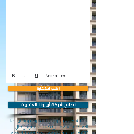
Normal Text
اطلب استشارة
نصائح شركة أريزونا العقارية
بدأت شركة غول بروجي المعروفة بمشاريعها
العديدة بإنشاء مشروعها الجديد برأس مال
630 مليون ليرة تركية في منطقة بيليك دوزو،