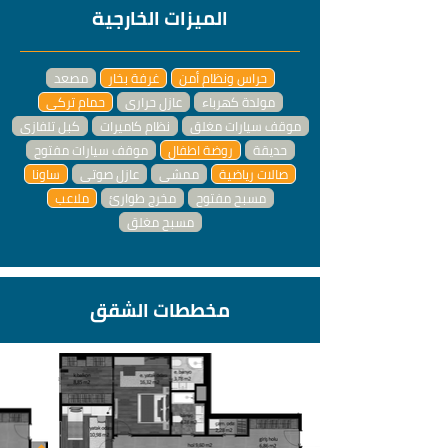
الميزات الخارجية
حراس ونظام أمن
غرفة بخار
مصعد
مولدة كهرباء
عازل حراري
حمام تركي
موقف سيارات مغلق
نظام كاميرات
كبل تلفازي
حديقة
روضة اطفال
موقف سيارات مفتوح
صالات رياضية
ممشى
عازل صوتي
ساونا
مسبح مفتوح
مخرج طوارئ
ملاعب
مسبح مغلق
مخططات الشقق