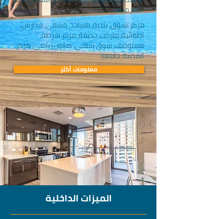
لكم منها :
مركز تسوق, بلدية, مساجد, مشفى, مدارس,
اطفائية, ماركت, حديقة, مركز شرطة,
مستوصف, سوق شعبي, صالون رياضي, مركز
المدينة, جامعة
معلومات أكثر
الميزات الداخلية