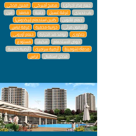
جهاز إنذار (حرائق)
مطبخ أميركي
المنزل الذكي
باب حديدي
غرفة غسيل
جلاية
مصعد
فرن
حمام للأبوين
كابين استحمام (بيكدوش)
أنترفون مرئي
خزانية مخفية
غرفة لباس
جاكوزي
نوافذ ضد الحرارة
حمام أوروبي
حوض الاستحمام
مكيف
مستودع
مدفأة (شومينا)
أرضية سراميك
أرضية خشبية
مدخل استقبال
تراس