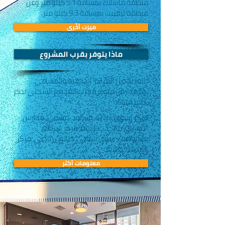
منطقة ماسلاك بمسافة 5.1 كيلو متر وعن
منطقة ليفينت بمسافة 9.3 كيلو متر.
ميزت أخُرى
ماذا يتوفر بقرب المشروع
العديد من المراكز الخدمية والمشافي
والمدارس متوفرة قرب المجمع السكني نذكر
لكم منها :
مركز تسوق, بلدية, مساجد, مشفى, مدارس,
اطفائية, ماركت, حديقة, مركز شرطة,
مستوصف, سوق شعبي, صالون رياضي, مركز
المدينة, جامعة
معلومات أكثر