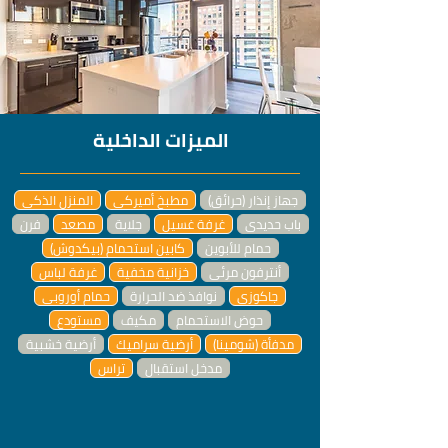
الميزات الداخلية
جهاز إنذار (حرائق)
مطبخ أميركي
المنزل الذكي
باب حديدي
غرفة غسيل
جلاية
مصعد
فرن
حمام للأبوين
كابين استحمام (بيكدوش)
أنترفون مرئي
خزانية مخفية
غرفة لباس
جاكوزي
نوافذ ضد الحرارة
حمام أوروبي
حوض الاستحمام
مكيف
مستودع
مدفأة (شومينا)
أرضية سراميك
أرضية خشبية
مدخل استقبال
تراس