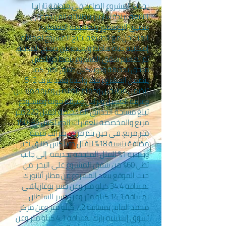
يجذب المشروع الصاعد في منطقة تارابيا
التابعة لبلدة ساريير بإطلالته الفريدة على
مضيق البوسفور وتصميمه المعماري
المتداخل مع الطبيعة. يتيح المشروع لعملائه
إمكانية حياة هادئة وبعيدة عن ضجيج المدينة.
تم تصميم شقق المشروع بنمط دوبلكس
ملحق بحديقة ودوبلكس طابق أخير. كما
يتضمن المشروع فيلا واحدة بعدد غرف 2+5
تتضمن مطبخين وحمام للوالدين وغرفة ملابس
وغرفة الغسيل وتراس وغرفة مونة ومستودع.
تبلغ مساحة الحدائق المخصصة للفلل 220 متر
مربع والمخصصة للعقارات الدوبلكس 85-150
متر مربع. في حين يتم فرض ضرائب قيمة
مضافة بنسبة 18% للفلل دوبلكس طابق أخير
وبنسبة 1% للفلل الملحقة بحديقة. إلى جانب
تطل 60% من شقق المشروع على البحر. من
حيث الموقع يبعد المشروع عن مطار أتاتورك
بمسافة 34.4 كيلو متر وعن جسر بوغازياشي
بمسافة 14.1 كيلو متر وعن جسر السلطان
محمد الفاتح بمسافة 7.2 كيلو متر وعن مركز
تسوق إستينيه بارك بمسافة 4.1 كيلو متر وعن