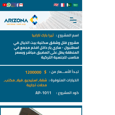
اسم المشروع :
ثيرا بارك تارابيا
مشروع فلل وشقق سكنية بيت الخيال في
اسطنبول - ساري يار داخل افخم مجمع في
المنطقة يطل على المضيق مباشر وبسعر
مناسب للجنسية التركية
$
تبـدأ الأســـعار من :
1200000
الخيارات المتوفرة :
شقة, استيديو, فيلا, مكتب,
محلات تجارية
AP-1011
كود المشروع :