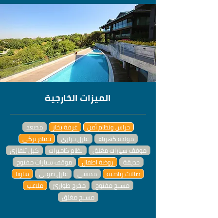
الميزات الخارجية
حراس ونظام أمن
غرفة بخار
مصعد
مولدة كهرباء
عازل حراري
حمام تركي
موقف سيارات مغلق
نظام كاميرات
كبل تلفازي
حديقة
روضة اطفال
موقف سيارات مفتوح
صالات رياضية
ممشى
عازل صوتي
ساونا
مسبح مفتوح
مخرج طوارئ
ملاعب
مسبح مغلق