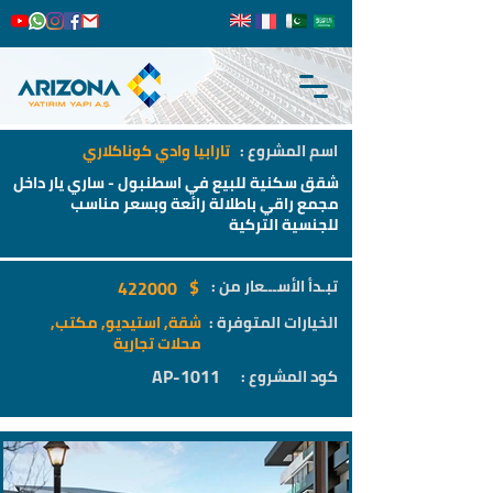
اسم المشروع :
تارابيا وادي كوناكلاري
شقق سكنية للبيع في اسطنبول - ساري يار داخل
مجمع راقي باطلالة رائعة وبسعر مناسب
للجنسية التركية
$
تبـدأ الأســـعار من :
422000
الخيارات المتوفرة :
شقة, استيديو, مكتب,
محلات تجارية
AP-1011
كود المشروع :