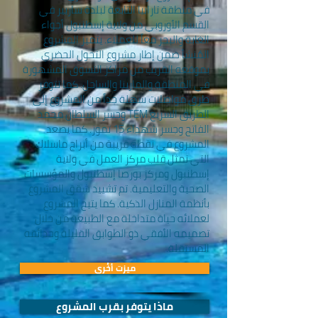
في منطقة تارابيا التابعة لبلدة ساريير في
القسم الأوروبي من ولاية إسطنبول أجواء
الغابة والبحر معاً للعملاء. يتميز المشروع
المُنشأ ضمن إطار مشروع التحول الحضري
بموقعه القريب من مراكز التسوق المشهورة
في المنطقة والمارينا والساحل. كما تتوفر
طرق مواصلات سهلة جداً من المشروع إلى
الطريق السريع TEM وجسر السلطان محمد
الفاتح وجسر شهداء 15 تموز. كما يصعد
المشروع في نقطة قريبة من أبراج ماسلاك
التي تمثل قلب مركز العمل في ولاية
إسطنبول ومركز بورصا إسطنبول والمؤسسات
الصحية والتعليمية. تم تشييد شقق المشروع
بأنظمة المنازل الذكية. كما يتيح المشروع
لعملائه حياة متداخلة مع الطبيعة من خلال
تصميمه الأفقي ذو الطوابق القليلة وحدائقه
المستقلة.
ميزت أخُرى
ماذا يتوفر بقرب المشروع