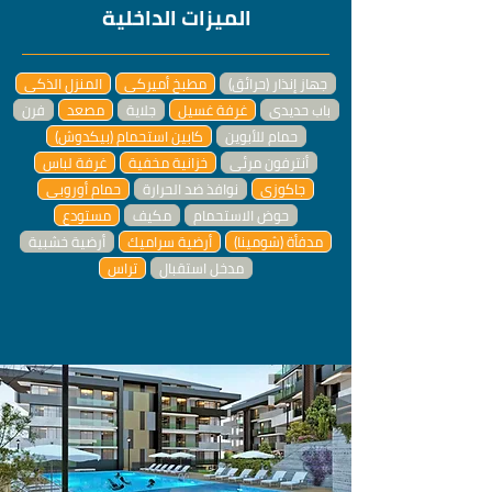
الميزات الداخلية
جهاز إنذار (حرائق)
مطبخ أميركي
المنزل الذكي
باب حديدي
غرفة غسيل
جلاية
مصعد
فرن
حمام للأبوين
كابين استحمام (بيكدوش)
أنترفون مرئي
خزانية مخفية
غرفة لباس
جاكوزي
نوافذ ضد الحرارة
حمام أوروبي
حوض الاستحمام
مكيف
مستودع
مدفأة (شومينا)
أرضية سراميك
أرضية خشبية
مدخل استقبال
تراس