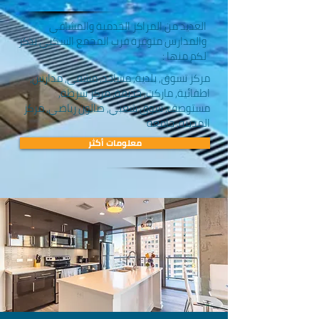
العديد من المراكز الخدمية والمشافي
والمدارس متوفرة قرب المجمع السكني نذكر
لكم منها :
مركز تسوق, بلدية, مساجد, مشفى, مدارس,
اطفائية, ماركت, حديقة, مركز شرطة,
مستوصف, سوق شعبي, صالون رياضي, مركز
المدينة, جامعة
معلومات أكثر