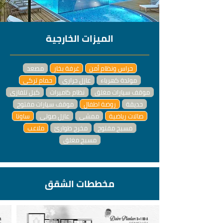
الميزات الخارجية
حراس ونظام أمن
غرفة بخار
مصعد
مولدة كهرباء
عازل حراري
حمام تركي
موقف سيارات مغلق
نظام كاميرات
كبل تلفازي
حديقة
روضة اطفال
موقف سيارات مفتوح
صالات رياضية
ممشى
عازل صوتي
ساونا
مسبح مفتوح
مخرج طوارئ
ملاعب
مسبح مغلق
مخططات الشقق