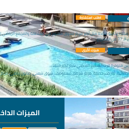
اطلب استشارة
ت ونقاط إيجابية عديدة مثل أكبر مركز تسوق مفتوح في المنطقة والمجمع الرياضي 
شروع.
ميزت أخُرى
ارس متوفرة قرب المجمع السكني نذكر لكم منها :
طفائية, ماركت, حديقة, مركز شرطة, مستوصف, سوق شعبي, صالون رياضي, مركز ا
الميزات الداخ