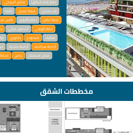
جهاز إنذار (حرائق)
مطبخ أميركي
باب حديدي
غرفة غسيل
جلاية
غرفة لباس
حمام للأبوين
كابين اس
حمام أوروبي
أنترفون مرئي
خز
مكيف
مستودع
جاكوزي
نوا
أرضية سراميك
أرضية خشبية
حو
مدخل استقبال
تراس
مدفأة 
مخططات الشقق