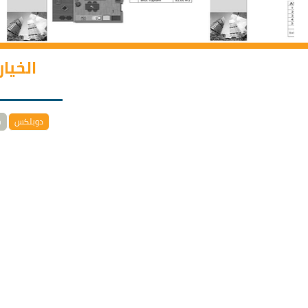
الخيا
دوبلكس
خ