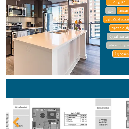
المنزل الذكي
مصعد
فرن
تحمام (بيكدوش)
انية مخفية
فذ ضد الحرارة
ض الاستحمام
(شومينا)