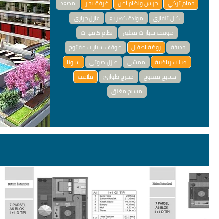
حمام تركي
حراس ونظام أمن
غرفة بخار
مصعد
كبل تلفازي
مولدة كهرباء
عازل حراري
موقف سيارات مغلق
نظام كاميرات
حديقة
روضة اطفال
موقف سيارات مفتوح
صالات رياضية
ممشى
عازل صوتي
ساونا
مسبح مفتوح
مخرج طوارئ
ملاعب
مسبح مغلق