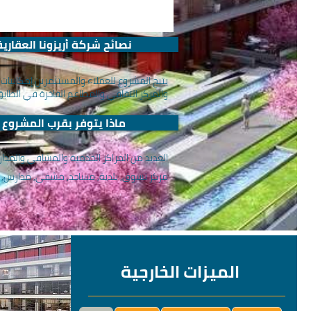
نصائح شركة أريزونا العقارية
يتيح المشروع للعملاء والمستثمرين إمكانيا
والمركز الثقافي والمطاعم الفاخرة في الطابق الـ 37 من الم
ماذا يتوفر بقرب المشروع
العديد من المراكز الخدمية والمشافي والمد
مركز تسوق, بلدية, مساجد, مشفى, مدارس, ا
الميزات الخارجية