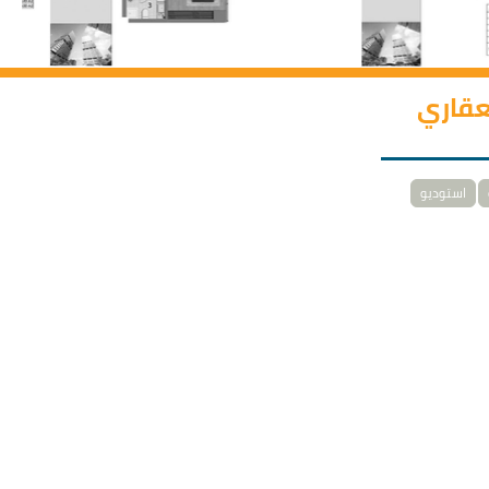
لعقاري
استوديو