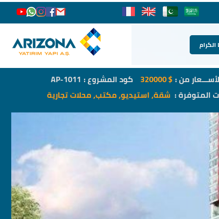
 الكرام
لأســـعار من :
$
320000
كود المشروع :
AP-1011
ات المتوفرة :
شقة, استيديو, مكتب, محلات تجارية