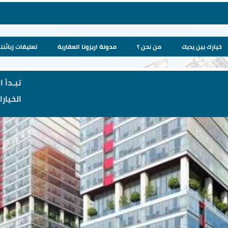
خيارك بين يديك
من نحن ؟
مدونة اريزونا العقارية
تعليقات زبائننا
تبـدأ ا
الخيار