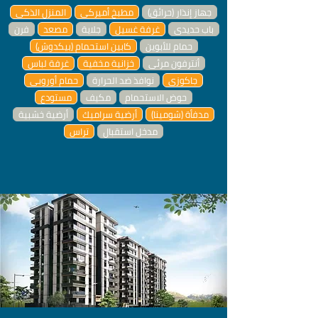
جهاز إنذار (حرائق)
مطبخ أميركي
المنزل الذكي
باب حديدي
غرفة غسيل
جلاية
مصعد
فرن
حمام للأبوين
كابين استحمام (بيكدوش)
أنترفون مرئي
خزانية مخفية
غرفة لباس
جاكوزي
نوافذ ضد الحرارة
حمام أوروبي
حوض الاستحمام
مكيف
مستودع
مدفأة (شومينا)
أرضية سراميك
أرضية خشبية
مدخل استقبال
تراس