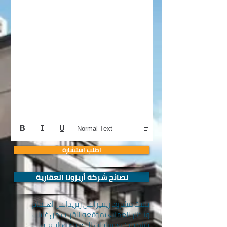
Normal Text
اطلب استشارة
نصائح شركة أريزونا العقارية
يلفت مشرود ريفيرانس ريزيدانس اهتمام
وأنظار العملاء بموقعه القريب من غابات
تاشديلين ومساحات الخضراء وطبيعته