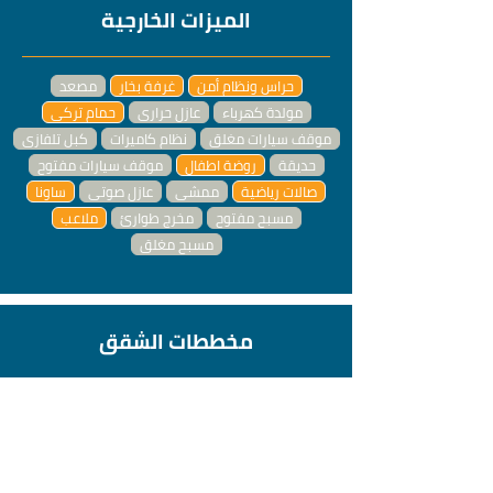
الميزات الخارجية
حراس ونظام أمن
غرفة بخار
مصعد
مولدة كهرباء
عازل حراري
حمام تركي
موقف سيارات مغلق
نظام كاميرات
كبل تلفازي
حديقة
روضة اطفال
موقف سيارات مفتوح
صالات رياضية
ممشى
عازل صوتي
ساونا
مسبح مفتوح
مخرج طوارئ
ملاعب
مسبح مغلق
مخططات الشقق