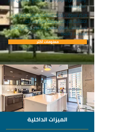
لكم منها :
مركز تسوق, بلدية, مساجد, مشفى, مدارس,
اطفائية, ماركت, حديقة, مركز شرطة,
مستوصف, سوق شعبي, صالون رياضي, مركز
المدينة, جامعة
معلومات أكثر
الميزات الداخلية