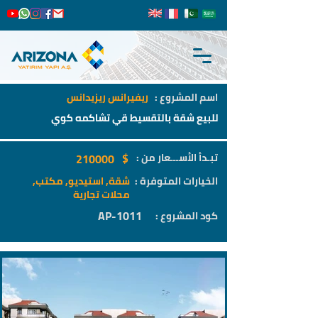
اسم المشروع :
ريفيرانس ريزيدانس
للبيع شقة بالتقسيط قي تشاكمه كوي
$
تبـدأ الأســـعار من :
210000
الخيارات المتوفرة :
شقة, استيديو, مكتب,
محلات تجارية
AP-1011
كود المشروع :