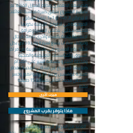
وتصميمه المعماري ونظام المنازل الذكيّة. تم
تصميم المشروع بشقق كبيرة مناسبة للعائلات
لا تتضمّن الـ 0+1 أو 1+1. تتميّز الشقق
الموجودة في الطوابق الأرضيّة بكونها
ملحقة بحدائق. يتضمّن المشروع مرافق
اجتماعيّة خاصة بالنساء وأخرى خاصة بالرجال
وموقف سيارات يتسع لسيارة واحدة خاص بكل
شقّة. يقع المشروع في نقطة قريبة من مراكز
التسوق والمؤسسات التعليمية والصحيّة
ومحطة الميترو بمسافة السير على الأقدام.
كما يبعد المشروع عن مشافي المدينة ومطار
صبيحة غوكتشين وجسر 15 يوليو/تموز وجسر
السلطان محمد الفاتح بمسافة 15 دقيقة
فقط.
ميزت أخُرى
ماذا يتوفر بقرب المشروع
العديد من المراكز الخدمية والمشافي
والمدارس متوفرة قرب المجمع السكني نذكر