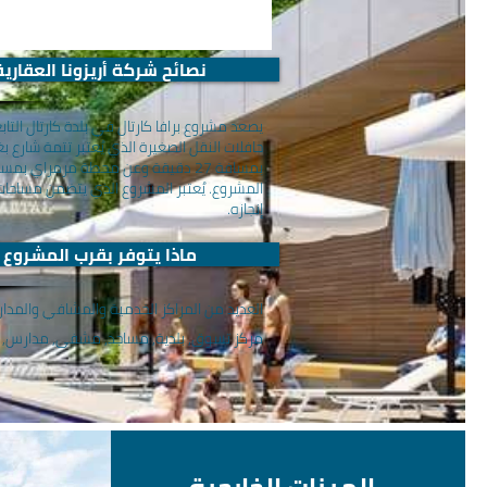
نصائح شركة أريزونا العقارية
يصعد مشروع برافا كارتال في بلدة كارتال ال
إنجازه.
ماذا يتوفر بقرب المشروع
العديد من المراكز الخدمية والمشافي والمد
مركز تسوق, بلدية, مساجد, مشفى, مدارس, ا