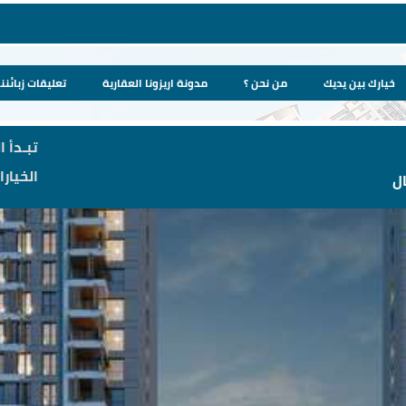
خيارك بين يديك
من نحن ؟
مدونة اريزونا العقارية
تعليقات زبائننا
تبـدأ ا
الخيار
ل