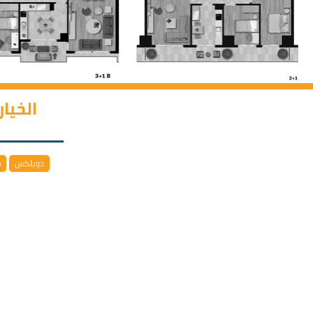
الخيا
دوبلكس
خ