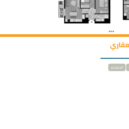
لعقاري
استوديو