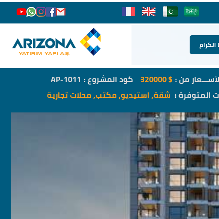
 الكرام
لأســـعار من :
$
320000
كود المشروع :
AP-1011
ات المتوفرة :
شقة, استيديو, مكتب, محلات تجارية