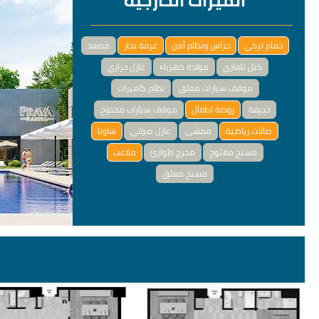
الميزات الخارجية
حمام تركي
حراس ونظام أمن
غرفة بخار
مصعد
كبل تلفازي
مولدة كهرباء
عازل حراري
موقف سيارات مغلق
نظام كاميرات
حديقة
روضة اطفال
موقف سيارات مفتوح
صالات رياضية
ممشى
عازل صوتي
ساونا
مسبح مفتوح
مخرج طوارئ
ملاعب
مسبح مغلق