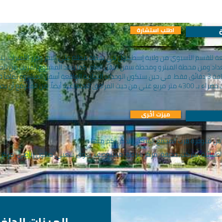
اطلب استشارة
تابعة للقسم الآسيوي من ولاية إسطنبول في نقطة مطلة على البحر وجزر الأميرات. 
بمسافة 27 دقيقة وعن محطة مرمراي بمسافة 3 دقائق فقط. في حين ستكون الوحدات التجارية الواقعة أسفل ا
ميزت أخُرى
ارس متوفرة قرب المجمع السكني نذكر لكم منها :
طفائية, ماركت, حديقة, مركز شرطة, مستوصف, سوق شعبي, صالون رياضي, مركز ا