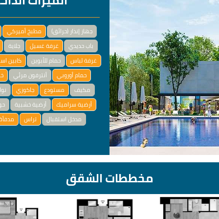
الميزات الداخ
جهاز إنذار (حرائق)
مطبخ أميركي
باب حديدي
غرفة غسيل
جلاية
غرفة لباس
حمام للأبوين
كابين اس
حمام أوروبي
أنترفون مرئي
خز
مكيف
مستودع
جاكوزي
نوا
أرضية سراميك
أرضية خشبية
حو
مدخل استقبال
تراس
مدفأة 
مخططات الشقق