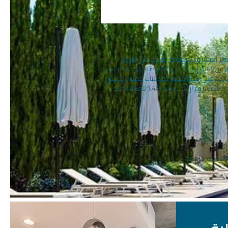
يتميز المشروع بموقعه القريب من طريق
حافلات النقل الصغيرة الذي يُعتبر تتمة شارع بغداد ومن محطة الميترو ومحطة سفن النقل العام. كما يبعد المشروع القريب من الطريق السريع E-5 عن مطار صبيحة غوكتشين
لمشروع تماماً قادرة على تلبية جميع متطلبات عملاء وسكان
المشروع. يُعتبر المشروع الذي يتضمن مساحات خضراء بـ 4300 متر مربع غني من حيث المرافق الاجتماعية أيضاً. من المتوقع أن يحصد المشروع أرباحاً بنسبة 40% للعملاء عند
لمدينة, جامعة