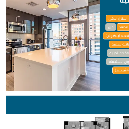
لية
المنزل الذكي
مصعد
فرن
تحمام (بيكدوش)
انية مخفية
فذ ضد الحرارة
ض الاستحمام
(شومينا)