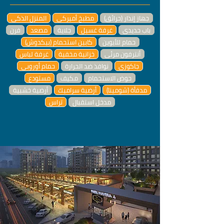
جهاز إنذار (حرائق)
مطبخ أميركي
المنزل الذكي
باب حديدي
غرفة غسيل
جلاية
مصعد
فرن
حمام للأبوين
كابين استحمام (بيكدوش)
أنترفون مرئي
خزانية مخفية
غرفة لباس
جاكوزي
نوافذ ضد الحرارة
حمام أوروبي
حوض الاستحمام
مكيف
مستودع
مدفأة (شومينا)
أرضية سراميك
أرضية خشبية
مدخل استقبال
تراس