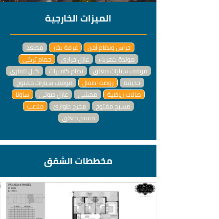
الميزات الخارجية
حراس ونظام أمن
غرفة بخار
مصعد
مولدة كهرباء
عازل حراري
حمام تركي
موقف سيارات مغلق
نظام كاميرات
كبل تلفازي
حديقة
روضة اطفال
موقف سيارات مفتوح
صالات رياضية
ممشى
عازل صوتي
ساونا
مسبح مفتوح
مخرج طوارئ
ملاعب
مسبح مغلق
مخططات الشقق