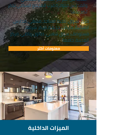
والمدارس متوفرة قرب المجمع السكني نذكر
لكم منها :
مركز تسوق, بلدية, مساجد, مشفى, مدارس,
اطفائية, ماركت, حديقة, مركز شرطة,
مستوصف, سوق شعبي, صالون رياضي, مركز
المدينة, جامعة
معلومات أكثر
الميزات الداخلية