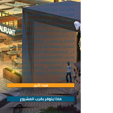
مشروعها الجديد تحت العلامة التجارية بارك
مافيرا تحت اسم "بارك مافيرا لونغ 4". يصعد
المشروع في نقطة مجاورة لمشاريع بارك
مافيرا الأخرى. يتميز المشروع بإطلالته على
حديقة تبلغ مساحتها 380000 متر مربع. يتيح
المشروع خيارات شقق يبدأ عدد غرفها من 1+4
إلى 2+9. تتضمن شقق المشروع غرفة لمربية
الأطفال وحمام تركي وغرفة عمل. كما يتميز
المشروع بموقعه القريب من أكبر مدينة طبية
في أوروبا وميدان البلدة وبلدية باشاك شهير
ومكتب القائم مقام ومديرية الأمن العام
والفنادق 5 نجوم ومسجد صلاح الدين الذي
يتسع لـ 5000 مصلي ومكاتب VİP والمسابح
الأولمبية والصالات الرياضية المفتوحة
والمغلقة.
ميزت أخُرى
ماذا يتوفر بقرب المشروع
العديد من المراكز الخدمية والمشافي