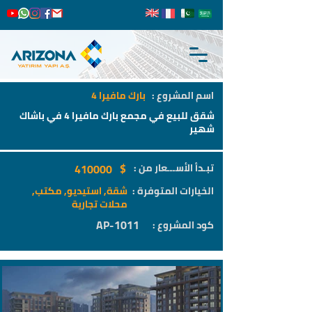
اسم المشروع :
بارك مافيرا 4
شقق للبيع في مجمع بارك مافيرا 4 في باشاك
شهير
$
تبـدأ الأســـعار من :
410000
الخيارات المتوفرة :
شقة, استيديو, مكتب,
محلات تجارية
AP-1011
كود المشروع :