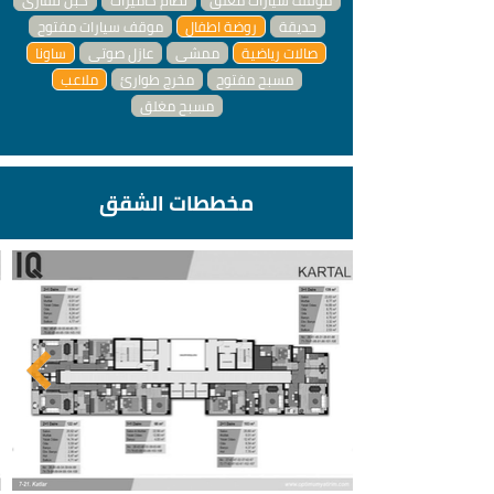
موقف سيارات مغلق
نظام كاميرات
كبل تلفازي
حديقة
روضة اطفال
موقف سيارات مفتوح
صالات رياضية
ممشى
عازل صوتي
ساونا
مسبح مفتوح
مخرج طوارئ
ملاعب
مسبح مغلق
مخططات الشقق