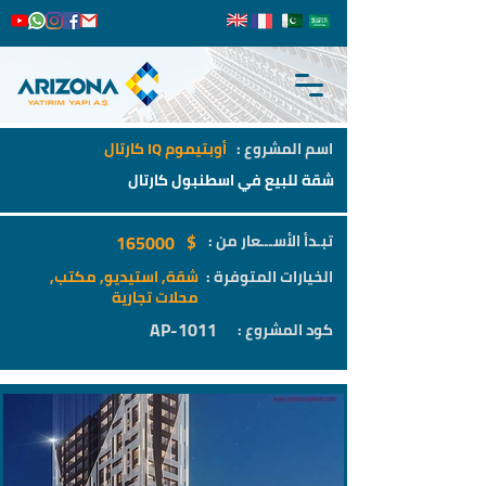
اسم المشروع :
أوبتيموم IQ كارتال
شقة للبيع في اسطنبول كارتال
$
تبـدأ الأســـعار من :
165000
الخيارات المتوفرة :
شقة, استيديو, مكتب,
محلات تجارية
AP-1011
كود المشروع :