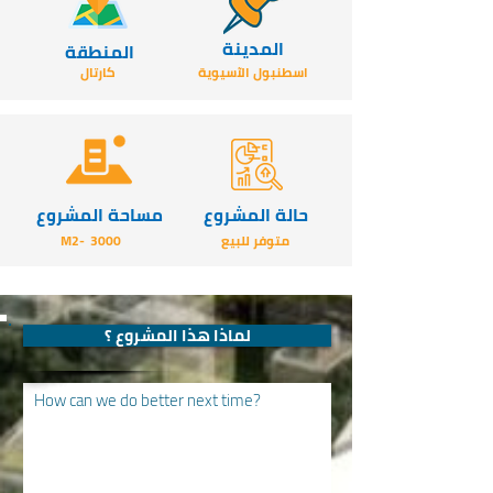
المدينة
المنطقة
اسطنبول الآسيوية
كارتال
حالة المشروع
مساحة المشروع
متوفر للبيع
3000
-M2
لماذا هذا المشروع ؟
How can we do better next time?