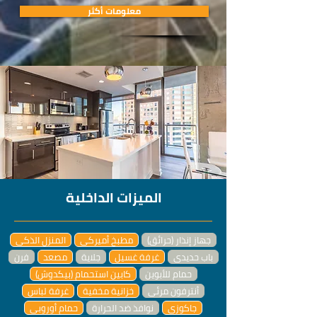
معلومات أكثر
الميزات الداخلية
جهاز إنذار (حرائق)
مطبخ أميركي
المنزل الذكي
باب حديدي
غرفة غسيل
جلاية
مصعد
فرن
حمام للأبوين
كابين استحمام (بيكدوش)
أنترفون مرئي
خزانية مخفية
غرفة لباس
جاكوزي
نوافذ ضد الحرارة
حمام أوروبي