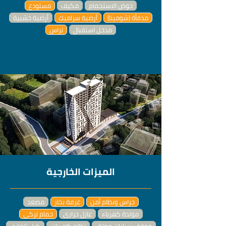
حوض الاستحمام
مكيف
مستودع
مدفأة (شومينا)
أرضية سراميك
أرضية خشبية
مدخل استقبال
تراس
الميزات الخارجية
حراس ونظام أمن
غرفة بخار
مصعد
مولدة كهرباء
عازل حراري
حمام تركي