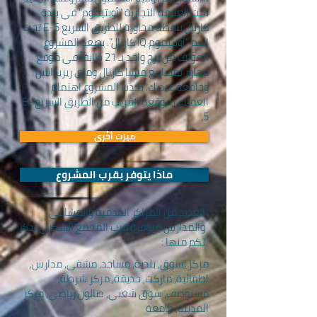
تحت العلامة التجارية "أوبتيموم" في بلدة
كارتال بنقطة مجاورة للطريق السريع E-5 تحت
اسم "أوبتيموم IQ كارتال". يصعد المشروع
المؤلف من برج واحد بـ 21 طابقاً في موقع
مجاور لمشاريع ميسا كارتال وماي ريزيدانس
وجامعة غيديك. يجذب المشروع اهتمام
العملاء بموقعه القريب من الطريق السريع E-
5.
ميزت أخُرى
ماذا يتوفر بقرب المشروع
العديد من المراكز الخدمية والمشافي
والمدارس متوفرة قرب المجمع السكني نذكر
لكم منها :
مركز تسوق, بلدية, مساجد, مشفى, مدارس,
اطفائية, ماركت, حديقة, مركز شرطة,
مستوصف, سوق شعبي, صالون رياضي, مركز
المدينة, جامعة