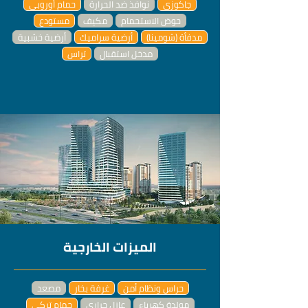
جاكوزي
نوافذ ضد الحرارة
حمام أوروبي
حوض الاستحمام
مكيف
مستودع
مدفأة (شومينا)
أرضية سراميك
أرضية خشبية
مدخل استقبال
تراس
الميزات الخارجية
حراس ونظام أمن
غرفة بخار
مصعد
مولدة كهرباء
عازل حراري
حمام تركي