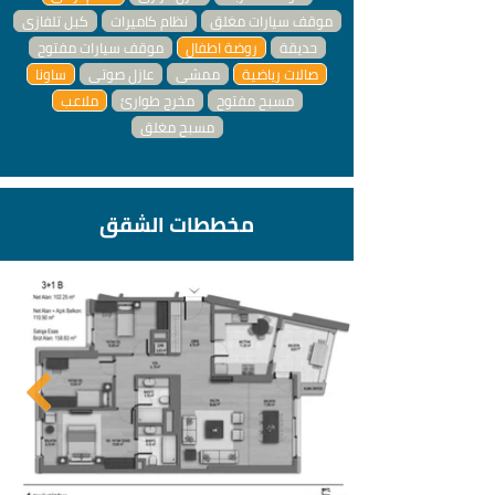
موقف سيارات مغلق
نظام كاميرات
كبل تلفازي
حديقة
روضة اطفال
موقف سيارات مفتوح
صالات رياضية
ممشى
عازل صوتي
ساونا
مسبح مفتوح
مخرج طوارئ
ملاعب
مسبح مغلق
مخططات الشقق