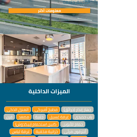
المدينة, جامعة
معلومات أكثر
الميزات الداخلية
جهاز إنذار (حرائق)
مطبخ أميركي
المنزل الذكي
باب حديدي
غرفة غسيل
جلاية
مصعد
فرن
حمام للأبوين
كابين استحمام (بيكدوش)
أنترفون مرئي
خزانية مخفية
غرفة لباس