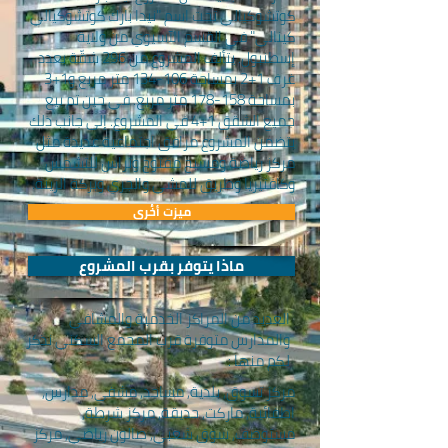
كوتشوكيالي تحت اسم "نيدا بارك كوتشوكيالي
كينالي" في القسم الآسيوي من ولاية
إسطنبول. يتألف المشروع من 296 شقّة بعدد
غرف 1+2 بمساحة 106-134 متر مربع و1+3
بمساحة 158-178 متر مربع. في حين تم بيع
جميع الشقق 1+4 في المشروع. إلى جانب ذلك
يتضمن المشروع مرافق اجتماعية عديدة مثل
مركز رياضة ومسبح مفتوح وتراس للتشمس
وكافتيريا وطريق للمشي والجري وبركة الزينة.
ميزت أخُرى
ماذا يتوفر بقرب المشروع
العديد من المراكز الخدمية والمشافي
والمدارس متوفرة قرب المجمع السكني نذكر
لكم منها :
مركز تسوق, بلدية, مساجد, مشفى, مدارس,
اطفائية, ماركت, حديقة, مركز شرطة,
مستوصف, سوق شعبي, صالون رياضي, مركز