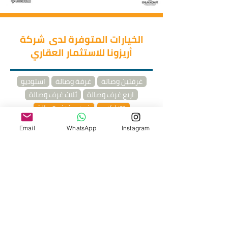
الخيارات المتوفرة لدى شركة
أريزونا للاستثمار العقاري
غرفتين وصالة
غرفة وصالة
استوديو
اربع غرف وصالة
ثلاث غرف وصالة
دوبلكس
خمس غرف وصالة
Email
WhatsApp
Instagram
طرق الدفع
يتيح المشروع لعملائه فرصة الشراء
بأقساط تصل مدتها إلى 180 شهراً مع
تسديد دفعة أولية بنسبة 5% عند الشراء
فوائد بنسبة 0.79% من السعر الكامل.