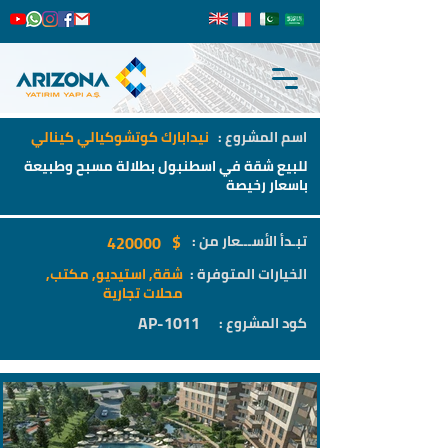
اسم المشروع :
نيدابارك كوتشوكيالي كينالي
للبيع شقة في اسطنبول بطلالة مسبح وطبيعة
باسعار رخيصة
$
تبـدأ الأســـعار من :
420000
الخيارات المتوفرة :
شقة, استيديو, مكتب,
محلات تجارية
AP-1011
كود المشروع :