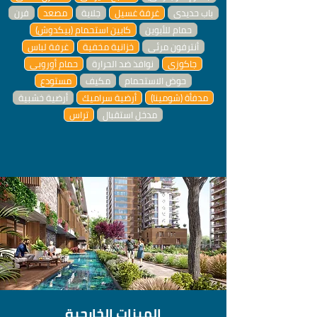
باب حديدي
غرفة غسيل
جلاية
مصعد
فرن
حمام للأبوين
كابين استحمام (بيكدوش)
أنترفون مرئي
خزانية مخفية
غرفة لباس
جاكوزي
نوافذ ضد الحرارة
حمام أوروبي
حوض الاستحمام
مكيف
مستودع
مدفأة (شومينا)
أرضية سراميك
أرضية خشبية
مدخل استقبال
تراس
الميزات الخارجية