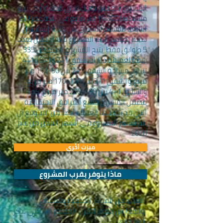
المشروع بتصميم بوتيك فوق قطعة أرض تبلغ
مساحتها 19.000 متر مربع في بلدة عمرانية
التابعة للقسيم الآسيوي من ولاية إسطنبول.
سيتم تصميم أبنية المشروع بارتفاع قليل بعدد
5 طوابق فقط. يتيح المشروع المتضمن 335
شقّة لعملائه خيارات شقق 1+2 و1+3 و1+4.
تتراوح مساحة الشقق 1+2 بين 90-115 متر
مربع والشقق 1+3 بين 130-170 متر مربع
والشقق 1+4 بين 180-220 متر مربع. كما
يتضمّن المشروع جميع المرافق الاجتماعيّة
التي قد يحتاجها العملاء أيضاً. من المتوقع أن
يتم تسليم المشروع في الشهر الثامن من عام
2020.
ميزت أخُرى
ماذا يتوفر بقرب المشروع
العديد من المراكز الخدمية والمشافي
والمدارس متوفرة قرب المجمع السكني نذكر
لكم منها :