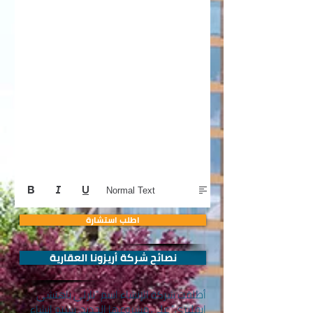
Normal Text
اطلب استشارة
نصائح شركة أريزونا العقارية
أطلقت شركة الإنشاء اسم "نارلي باهتشي
إيفليري" على مشروعها الجديد. سيتم إنشاء