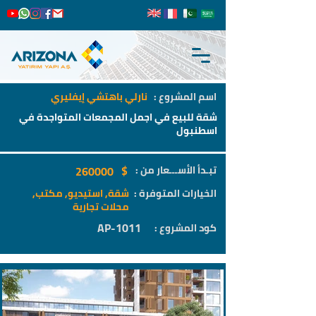
اسم المشروع :
نارلي باهتشي إيفليري
شقة للبيع في اجمل المجمعات المتواجدة في
اسطنبول
$
تبـدأ الأســـعار من :
260000
الخيارات المتوفرة :
شقة, استيديو, مكتب,
محلات تجارية
AP-1011
كود المشروع :