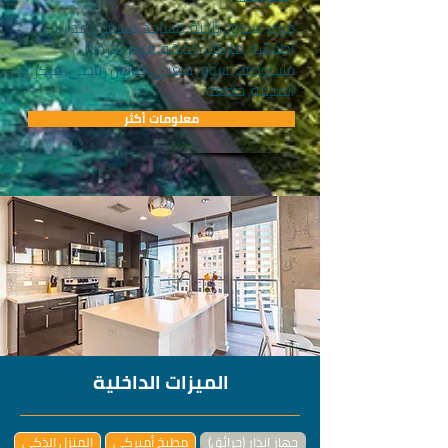
مركز تسوق, بلدية, مساجد, مشفى, مدارس,
اطفائية, ماركت, حديقة, مركز شرطة,
مستوصف, سوق شعبي, صالون رياضي, مركز
المدينة, جامعة
معلومات أكثر
الميزات الداخلية
جهاز إنذار (حرائق)
مطبخ أميركي
المنزل الذكي