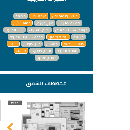
حراس ونظام أمن
غرفة بخار
مصعد
مولدة كهرباء
عازل حراري
حمام تركي
موقف سيارات مغلق
نظام كاميرات
كبل تلفازي
حديقة
روضة اطفال
موقف سيارات مفتوح
صالات رياضية
ممشى
عازل صوتي
ساونا
مسبح مفتوح
مخرج طوارئ
ملاعب
مسبح مغلق
مخططات الشقق