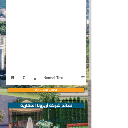
Normal Text
اطلب استشارة
نصائح شركة أريزونا العقارية
يصعد مشروع MSY نفس إسطنبول في نقطة
قريبة من غابة أيدوس ومطلة على البحر. في