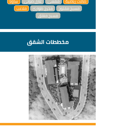
صالات رياضية
ممشى
عازل صوتي
ساونا
مسبح مفتوح
مخرج طوارئ
ملاعب
مسبح مغلق
مخططات الشقق