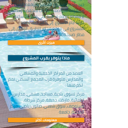
حين يقدم المشروع المتميز بموقعه المركزي
وسهولة المواصلات عائدات منخفضة وطاقة
لا تنقطع ونظام مراقبة على مدار 24 ساعة
طيلة أيام الأسبوع. إلى جانب ذلك يصعد
المشروع في موقع مجاور للطريق الواصل إلى
مطار صبيحة غوكتشين.
ميزت أخُرى
ماذا يتوفر بقرب المشروع
العديد من المراكز الخدمية والمشافي
والمدارس متوفرة قرب المجمع السكني نذكر
لكم منها :
مركز تسوق, بلدية, مساجد, مشفى, مدارس,
اطفائية, ماركت, حديقة, مركز شرطة,
مستوصف, سوق شعبي, صالون رياضي, مركز
المدينة, جامعة
معلومات أكثر