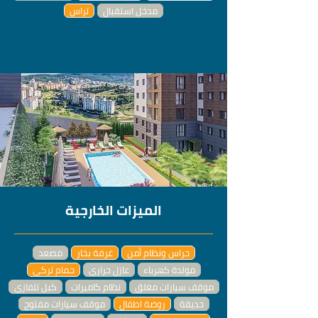
مدخل استقبال
تراس
الميزات الخارجية
حراس ونظام أمن
غرفة بخار
مصعد
مولدة كهرباء
عازل حراري
حمام تركي
موقف سيارات مغلق
نظام كاميرات
كبل تلفازي
حديقة
روضة اطفال
موقف سيارات مفتوح