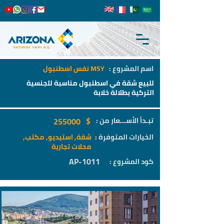
اسم المشروع :
MSY نفس اسطنبول
للبيع شقة في اسطنبول مناسبة للجنسية
التركية بطلالة خلابة
$
تبـدأ الأســـعار من :
255000
الخيارات المتوفرة :
شقة, استيديو, مكتب,
محلات تجارية
AP-1011
كود المشروع :