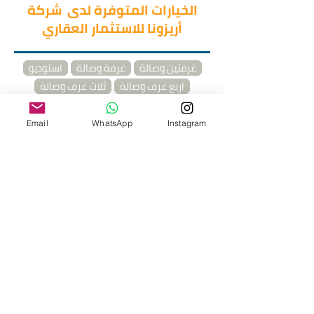
الخيارات المتوفرة لدى شركة
أريزونا للاستثمار العقاري
غرفتين وصالة
غرفة وصالة
استوديو
اربع غرف وصالة
ثلاث غرف وصالة
دوبلكس
خمس غرف وصالة
Email
WhatsApp
Instagram
طرق الدفع
يتيح المشروع خيارات الدفع النقدي
فقط.