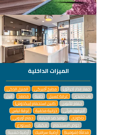
الميزات الداخلية
جهاز إنذار (حرائق)
مطبخ أميركي
المنزل الذكي
باب حديدي
غرفة غسيل
جلاية
مصعد
فرن
حمام للأبوين
كابين استحمام (بيكدوش)
أنترفون مرئي
خزانية مخفية
غرفة لباس
جاكوزي
نوافذ ضد الحرارة
حمام أوروبي
حوض الاستحمام
مكيف
مستودع
مدفأة (شومينا)
أرضية سراميك
أرضية خشبية