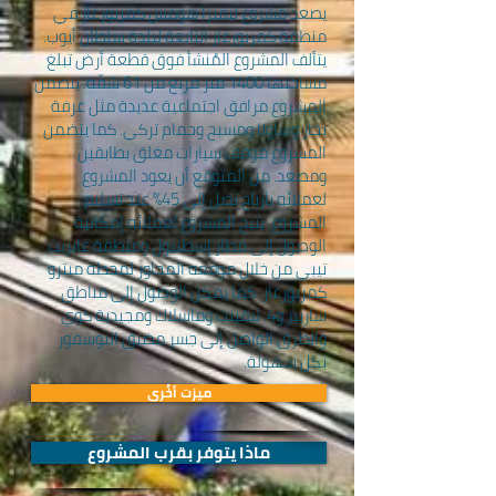
يصعد مشروع ليفيرا هومس كمربورغاز في
منطقة كمربورغاز التابعة لبلدة سلطان أيوب.
يتألف المشروع المُنشأ فوق قطعة أرض تبلغ
مساحتها 1400 متر مربع من 61 شقّة. يتضمن
المشروع مرافق اجتماعية عديدة مثل غرفة
بخار وساونا ومسبح وحمام تركي. كما يتضمن
المشروع موقف سيارات مغلق بطابقين
ومصعد. من المتوقع أن يعود المشروع
لعملائه بأرباح تصل إلى 45% عند تسليم
المشروع. يتيح المشروع لعملائه إمكانية
الوصول إلى مطار إسطنبول ومنطقة غايريت
تيبي من خلال موقعه المجاور لمحطة ميترو
كمربورغاز. كما يمكن الوصول إلى مناطق
ساريير و4. ليفينت وماسلاك ومجيدية كوي
والطرق الواصل إلى جسر مضيق البوسفور
بكل سهولة.
ميزت أخُرى
ماذا يتوفر بقرب المشروع