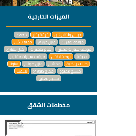
الميزات الخارجية
حراس ونظام أمن
غرفة بخار
مصعد
مولدة كهرباء
عازل حراري
حمام تركي
موقف سيارات مغلق
نظام كاميرات
كبل تلفازي
حديقة
روضة اطفال
موقف سيارات مفتوح
صالات رياضية
ممشى
عازل صوتي
ساونا
مسبح مفتوح
مخرج طوارئ
ملاعب
مسبح مغلق
مخططات الشقق