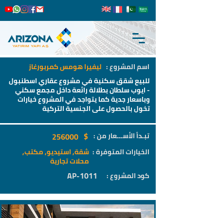
اسم المشروع :
ليفيرا هومس كمربورغاز
للبيع شقق سكنية في مشروع عقاري اسطنبول
- ايوب سلطان بطلالة رائعة داخل مجمع سكني
وباسعار جدية كما يتواجد في المشروع خيارات
تخول بالحصول على الجنسية التركية
$
تبـدأ الأســـعار من :
256000
الخيارات المتوفرة :
شقة, استيديو, مكتب,
محلات تجارية
AP-1011
كود المشروع :