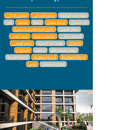
جهاز إنذار (حرائق)
مطبخ أميركي
المنزل الذكي
باب حديدي
غرفة غسيل
جلاية
مصعد
فرن
حمام للأبوين
كابين استحمام (بيكدوش)
أنترفون مرئي
خزانية مخفية
غرفة لباس
جاكوزي
نوافذ ضد الحرارة
حمام أوروبي
حوض الاستحمام
مكيف
مستودع
مدفأة (شومينا)
أرضية سراميك
أرضية خشبية
مدخل استقبال
تراس