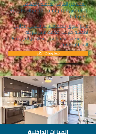
العديد من المراكز الخدمية والمشافي
والمدارس متوفرة قرب المجمع السكني نذكر
لكم منها :
مركز تسوق, بلدية, مساجد, مشفى, مدارس,
اطفائية, ماركت, حديقة, مركز شرطة,
مستوصف, سوق شعبي, صالون رياضي, مركز
المدينة, جامعة
معلومات أكثر
الميزات الداخلية