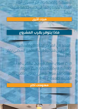
التعليمية والصحية ومراكز التسوق أنظار
العملاء بكونه واقعاً إلى جانب حديقة ميلّيت
تماماً.
ميزت أخُرى
ماذا يتوفر بقرب المشروع
العديد من المراكز الخدمية والمشافي
والمدارس متوفرة قرب المجمع السكني نذكر
لكم منها :
مركز تسوق, بلدية, مساجد, مشفى, مدارس,
اطفائية, ماركت, حديقة, مركز شرطة,
مستوصف, سوق شعبي, صالون رياضي, مركز
المدينة, جامعة
معلومات أكثر