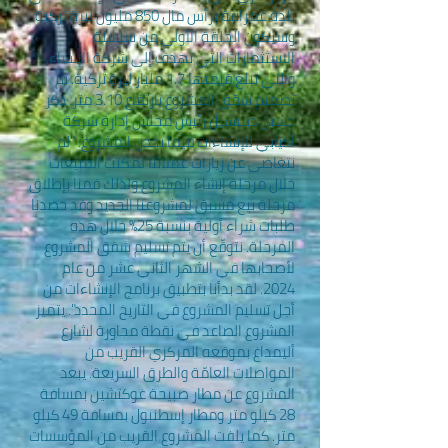
بلدة عمرانية برأس مال 850 مليون ليرة تركية
وسيكون الحلقة الأولى من سلسلة
الاستثمارات التي تهدف إلى شركة الإنشاء
والتي تبلغ قيمتها 1.7 مليار ليرة تركية. تم
تصميم شقق المشروع بارتفاع 3.10 متر. ذكر
حسين دينتشيل رئيس مجلس إدارة شركة
أكيابي للإنشاءات فيما يخص المشروع: "لم
نتغاضى عن زيارات عملائنا لمكتب المبيعات
خلال مرحلة إنشاء المشروع ولذلك قمنا بإطلاق
مرحلة بيع مسبق لمشروعنا الجديد وقد حصدنا
طلبات شراء أولية بنسبة 25% خلال هذه
المرحلة. نتوقّع أن يتم تسليم شقق المشروع
لأصحابها في الشهر الثاني عشر من عام
2024. لقد بدأنا بتطبيق برنامج الإنشاءات من
أجل تسليم المشروع في التاريخ المحدد". يتميز
المشروع الصاعد في نقطة مجاورة لشارع
أليمداغ بموقعه المركزي القريب من
المواصلات العامّة والطرق السريعة. يبعد
المشروع عن مطار صبيحة غوكتشين بمسافة
28 كيلو متر ومطار إسطنبول بمسافة 49 كيلو
متر. كما يلفت المشروع القريب من المؤسسات