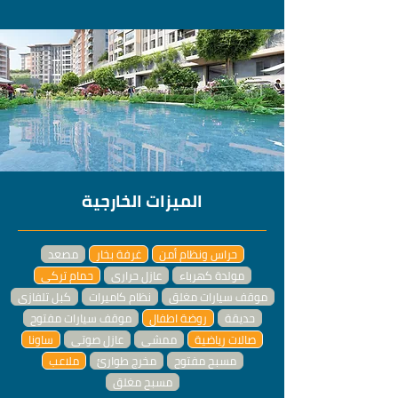
الميزات الخارجية
حراس ونظام أمن
غرفة بخار
مصعد
مولدة كهرباء
عازل حراري
حمام تركي
موقف سيارات مغلق
نظام كاميرات
كبل تلفازي
حديقة
روضة اطفال
موقف سيارات مفتوح
صالات رياضية
ممشى
عازل صوتي
ساونا
مسبح مفتوح
مخرج طوارئ
ملاعب
مسبح مغلق