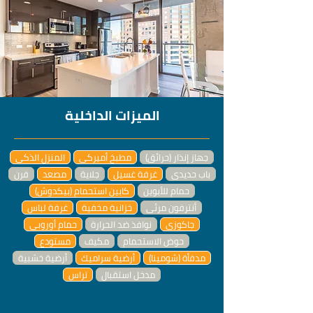
الميزات الداخلية
جهاز إنذار (حرائق)
مطبخ أميركي
المنزل الذكي
باب حديدي
غرفة غسيل
جلاية
مصعد
فرن
حمام للأبوين
كابين استحمام (بيكدوش)
أنترفون مرئي
خزانية مخفية
غرفة لباس
جاكوزي
نوافذ ضد الحرارة
حمام أوروبي
حوض الاستحمام
مكيف
مستودع
مدفأة (شومينا)
أرضية سراميك
أرضية خشبية
مدخل استقبال
تراس