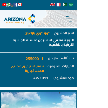
اسم المشروع :
كورتكوي باراغون
للبيع شقة في اسطنبول مناسبة للجنسية
التركية بالتقسيط
$
تبـدأ الأســـعار من :
255000
الخيارات المتوفرة :
شقة, استيديو, مكتب,
محلات تجارية
AP-1011
كود المشروع :