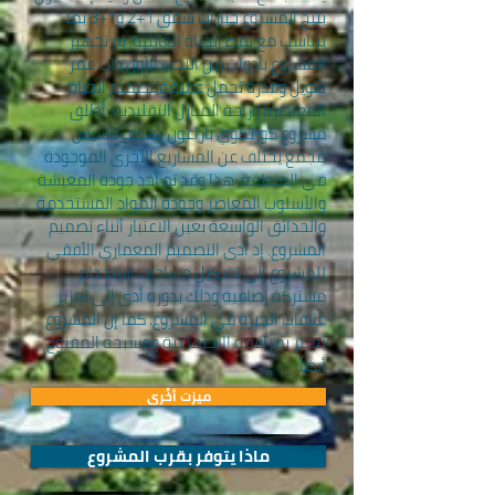
يتيح المشروع خيارات شقق 1+2 و1+3 بما
يتناسب مع نمط الحياة العائلية. تم تجهيز
المشروع بأدوات من النخب الأول ذات عمر
طويل وقدرة تحمل عالية وبتصميم الحياة
المعاصرة وراحة المنازل التقليدية. أُطلق
مشروع كورتكوي باراغون بهدف تأسيس
مجمع يختلف عن المشاريع الأخرى الموجودة
في المنطقة. هذا وقد تم أخذ جودة المعيشة
والأسلوب المعاصر وجودة المواد المستخدمة
والحدائق الواسعة بعين الاعتبار أثناء تصميم
المشروع. إذ أدى التصميم المعماري الأفقي
للمشروع إلى تشكيل مساحات استخدام
مشتركة إضافية وذلك بدوره أدى إلى تعزيز
علاقات الجيرة في المشروع. كما إن المشروع
يتميز بمرافقه الاجتماعية ومسبحه المفتوح
أيضاً.
ميزت أخُرى
ماذا يتوفر بقرب المشروع