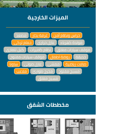
الميزات الخارجية
حراس ونظام أمن
غرفة بخار
مصعد
مولدة كهرباء
عازل حراري
حمام تركي
موقف سيارات مغلق
نظام كاميرات
كبل تلفازي
حديقة
روضة اطفال
موقف سيارات مفتوح
صالات رياضية
ممشى
عازل صوتي
ساونا
مسبح مفتوح
مخرج طوارئ
ملاعب
مسبح مغلق
مخططات الشقق