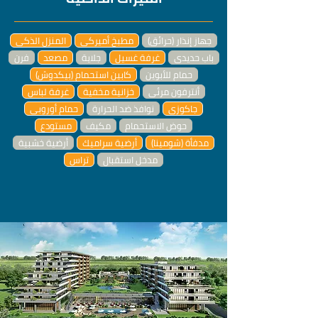
جهاز إنذار (حرائق)
مطبخ أميركي
المنزل الذكي
باب حديدي
غرفة غسيل
جلاية
مصعد
فرن
حمام للأبوين
كابين استحمام (بيكدوش)
أنترفون مرئي
خزانية مخفية
غرفة لباس
جاكوزي
نوافذ ضد الحرارة
حمام أوروبي
حوض الاستحمام
مكيف
مستودع
مدفأة (شومينا)
أرضية سراميك
أرضية خشبية
مدخل استقبال
تراس