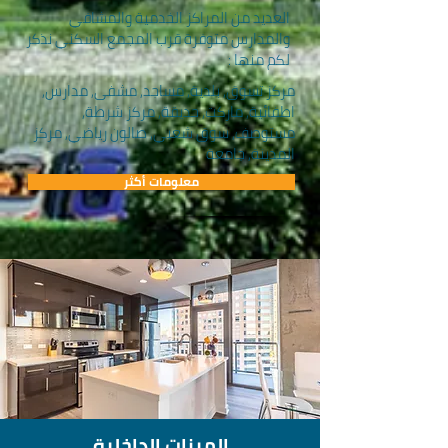
العديد من المراكز الخدمية والمشافي
والمدارس متوفرة قرب المجمع السكني نذكر
لكم منها :
مركز تسوق, بلدية, مساجد, مشفى, مدارس,
اطفائية, ماركت, حديقة, مركز شرطة,
مستوصف, سوق شعبي, صالون رياضي, مركز
المدينة, جامعة
معلومات أكثر
الميزات الداخلية