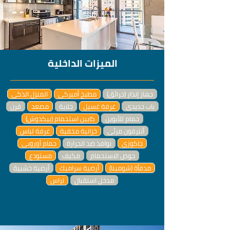
الميزات الداخلية
جهاز إنذار (حرائق)
مطبخ أميركي
المنزل الذكي
باب حديدي
غرفة غسيل
جلاية
مصعد
فرن
حمام للأبوين
كابين استحمام (بيكدوش)
أنترفون مرئي
خزانية مخفية
غرفة لباس
جاكوزي
نوافذ ضد الحرارة
حمام أوروبي
حوض الاستحمام
مكيف
مستودع
مدفأة (شومينا)
أرضية سراميك
أرضية خشبية
مدخل استقبال
تراس