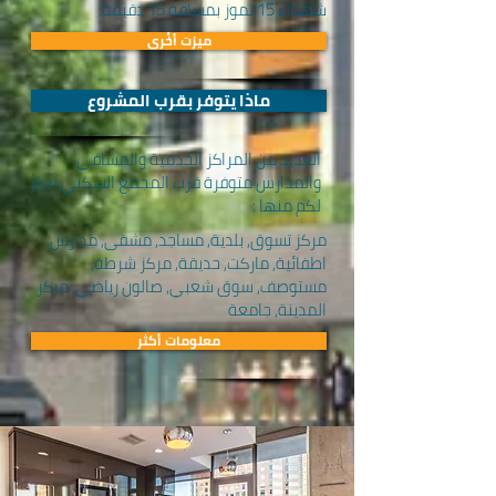
شهداء 15 تموز بمسافة 15 دقيقة.
ميزت أخُرى
ماذا يتوفر بقرب المشروع
العديد من المراكز الخدمية والمشافي
والمدارس متوفرة قرب المجمع السكني نذكر
لكم منها :
مركز تسوق, بلدية, مساجد, مشفى, مدارس,
اطفائية, ماركت, حديقة, مركز شرطة,
مستوصف, سوق شعبي, صالون رياضي, مركز
المدينة, جامعة
معلومات أكثر