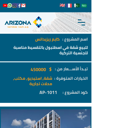
اسم المشروع :
كايم ريزيدانس
للبيع شقة في اسطنبول بالتقسيط مناسبة
للجنسية التركية
$
تبـدأ الأســـعار من :
450000
الخيارات المتوفرة :
شقة, استيديو, مكتب,
محلات تجارية
AP-1011
كود المشروع :