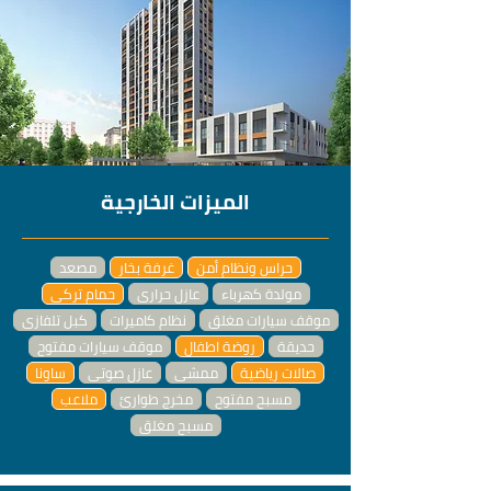
الميزات الخارجية
حراس ونظام أمن
غرفة بخار
مصعد
مولدة كهرباء
عازل حراري
حمام تركي
موقف سيارات مغلق
نظام كاميرات
كبل تلفازي
حديقة
روضة اطفال
موقف سيارات مفتوح
صالات رياضية
ممشى
عازل صوتي
ساونا
مسبح مفتوح
مخرج طوارئ
ملاعب
مسبح مغلق