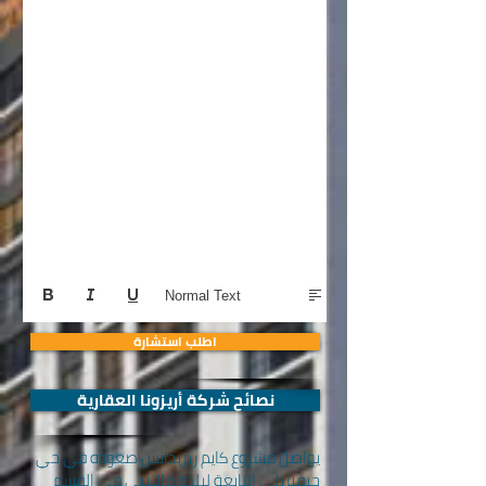
Normal Text
اطلب استشارة
نصائح شركة أريزونا العقارية
يواصل مشروع كايم ريزيدانس صعوده في حي
جيفيزيلي التابعة لبلدة مالتيبي في القسم