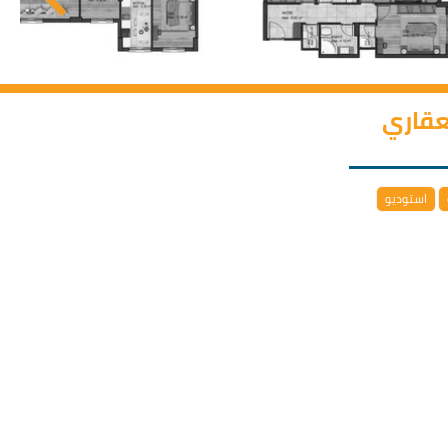
لعقاري
استوديو