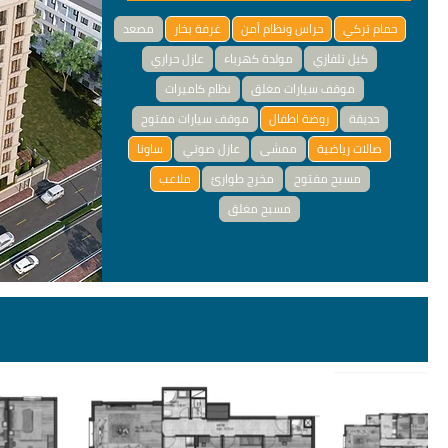
حمام تركي
حراس ونظام أمن
غرفة بخار
مصعد
كبل تلفازي
مولدة كهرباء
عازل حراري
موقف سيارات مغلق
نظام كاميرات
حديقة
روضة اطفال
موقف سيارات مفتوح
صالات رياضية
ممشى
عازل صوتي
ساونا
مسبح مفتوح
مخرج طوارئ
ملاعب
مسبح مغلق