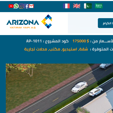
 الكرام
لأســـعار من :
$
175000
كود المشروع :
AP-1011
ات المتوفرة :
شقة, استيديو, مكتب, محلات تجارية