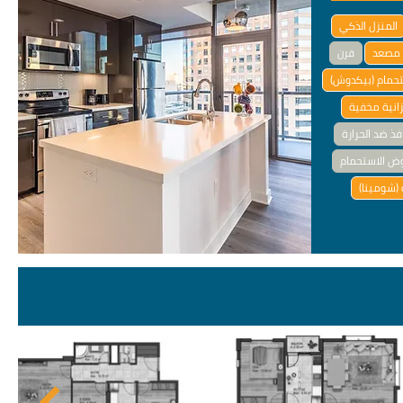
المنزل الذكي
مصعد
فرن
تحمام (بيكدوش)
انية مخفية
فذ ضد الحرارة
ض الاستحمام
(شومينا)