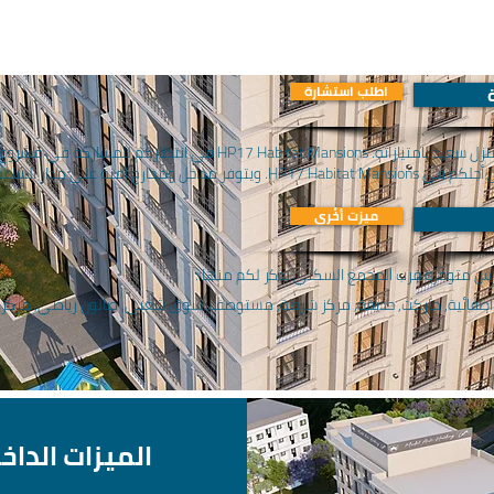
اطلب استشارة
HP17 Habitat Mansions تحول أحلامك إلى منزل سعيد بامتيازاته. t Mansions
أيام الأسبوع ونظام تتبع بالكاميرا.
ميزت أخُرى
ارس متوفرة قرب المجمع السكني نذكر لكم منها :
طفائية, ماركت, حديقة, مركز شرطة, مستوصف, سوق شعبي, صالون رياضي, مركز ا
الميزات الداخ