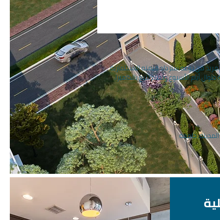
HP17 Habita في انتظاركم للمشاركة في مشروع فريد من نوعه ستزداد قيمته الاستثمارية
لمدينة, جامعة
لية