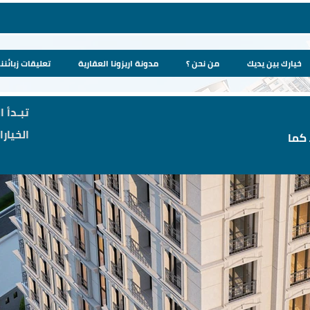
خيارك بين يديك
من نحن ؟
مدونة اريزونا العقارية
تعليقات زبائننا
تبـدأ ا
الخيار
كما