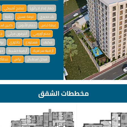
جهاز إنذار (حرائق)
مطبخ أميركي
باب حديدي
غرفة غسيل
جلاية
غرفة لباس
حمام للأبوين
كابين اس
حمام أوروبي
أنترفون مرئي
خز
مكيف
مستودع
جاكوزي
نوا
أرضية سراميك
أرضية خشبية
حو
مدخل استقبال
تراس
مدفأة 
مخططات الشقق