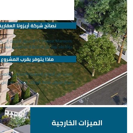
نصائح شركة أريزونا العقارية
يومًا بعد يوم. كل ما تحتاجه تم التفكير فيه من أجلكم في HP17 Habitat Mansions. ويتوفر مداخل ومخارج آمنة على مدار الساعة طوال 
ماذا يتوفر بقرب المشروع
العديد من المراكز الخدمية والمشافي والمد
مركز تسوق, بلدية, مساجد, مشفى, مدارس, ا
الميزات الخارجية