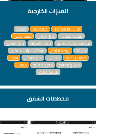
الميزات الخارجية
حراس ونظام أمن
غرفة بخار
مصعد
مولدة كهرباء
عازل حراري
حمام تركي
موقف سيارات مغلق
نظام كاميرات
كبل تلفازي
حديقة
روضة اطفال
موقف سيارات مفتوح
صالات رياضية
ممشى
عازل صوتي
ساونا
مسبح مفتوح
مخرج طوارئ
ملاعب
مسبح مغلق
مخططات الشقق