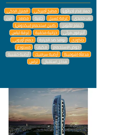
جهاز إنذار (حرائق)
مطبخ أميركي
المنزل الذكي
باب حديدي
غرفة غسيل
جلاية
مصعد
فرن
حمام للأبوين
كابين استحمام (بيكدوش)
أنترفون مرئي
خزانية مخفية
غرفة لباس
جاكوزي
نوافذ ضد الحرارة
حمام أوروبي
حوض الاستحمام
مكيف
مستودع
مدفأة (شومينا)
أرضية سراميك
أرضية خشبية
مدخل استقبال
تراس