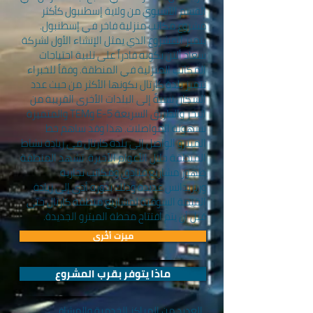
القسم الآسيوي من ولاية إسطنبول كأكثر
مشروع مكاتب منزلية فاخر في إسطنبول.
يتميز المشروع الذي يمثل الإنشاء الأول لشركة
سعاد ألتن بكونه قادراً على تلبية احتياجات
المكاتب المنزلية في المنطقة. وفقاً للخبراء
تتميز بلدة كارتال بكونها الأكثر من حيث عدد
السكان نسبةً إلى البلدات الأخرى القريبة من
البحر والطريق السريعة E-5 وTEM والمتميزة
بسهولة المواصلات. هذا وقد ساهم خط
الميترو الواصل إلى بلدة كارتال في زيادة نشاط
المنطقة خلال الأعوام الأخيرة. تشهد المنطقة
ظهور مشاريع فنادق ومكاتب تجارية
وريزيدانس عديدة وذلك بدوره أدى إلى زيادة
القيمة السوقية لمشاريع منطقة كارتال حتى
قبل أن يتم افتتاح محطة الميترو الجديدة.
ميزت أخُرى
ماذا يتوفر بقرب المشروع
العديد من المراكز الخدمية والمشافي