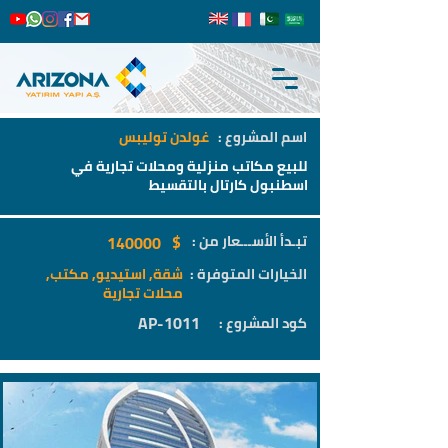
اسم المشروع :
غولدن توليبس
للبيع مكاتب منزلية ومحلات تجارية في
اسطنبول كارتال بالتقسيط
$
تبـدأ الأســـعار من :
140000
الخيارات المتوفرة :
شقة, استيديو, مكتب,
محلات تجارية
AP-1011
كود المشروع :