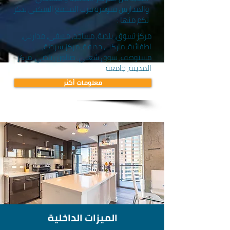
والمدارس متوفرة قرب المجمع السكني نذكر
لكم منها :
مركز تسوق, بلدية, مساجد, مشفى, مدارس,
اطفائية, ماركت, حديقة, مركز شرطة,
مستوصف, سوق شعبي, صالون رياضي, مركز
المدينة, جامعة
معلومات أكثر
الميزات الداخلية