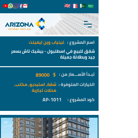
اسم المشروع :
غينياب وين ليفينت
شقق للبيع في اسطنبول - بيشيك تاش بسعر
جيد وبطلالة جميلة
$
تبـدأ الأســـعار من :
89000
الخيارات المتوفرة :
شقة, استيديو, مكتب,
محلات تجارية
AP-1011
كود المشروع :