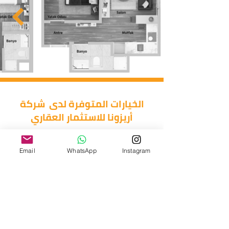
الخيارات المتوفرة لدى شركة
أريزونا للاستثمار العقاري
غرفتين وصالة
غرفة وصالة
استوديو
Email
WhatsApp
Instagram
اربع غرف وصالة
ثلاث غرف وصالة
دوبلكس
خمس غرف وصالة
طرق الدفع