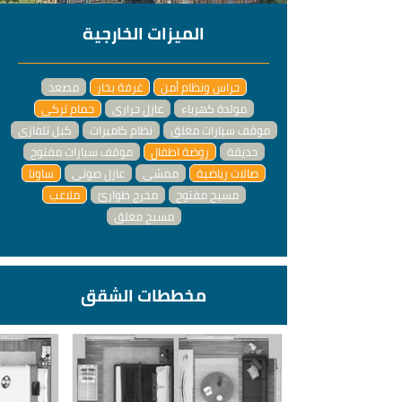
الميزات الخارجية
حراس ونظام أمن
غرفة بخار
مصعد
مولدة كهرباء
عازل حراري
حمام تركي
موقف سيارات مغلق
نظام كاميرات
كبل تلفازي
حديقة
روضة اطفال
موقف سيارات مفتوح
صالات رياضية
ممشى
عازل صوتي
ساونا
مسبح مفتوح
مخرج طوارئ
ملاعب
مسبح مغلق
مخططات الشقق