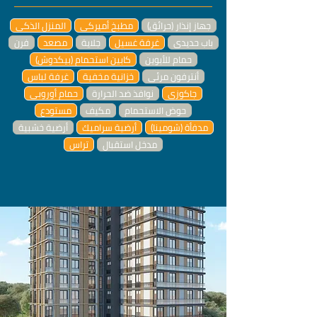
جهاز إنذار (حرائق)
مطبخ أميركي
المنزل الذكي
باب حديدي
غرفة غسيل
جلاية
مصعد
فرن
حمام للأبوين
كابين استحمام (بيكدوش)
أنترفون مرئي
خزانية مخفية
غرفة لباس
جاكوزي
نوافذ ضد الحرارة
حمام أوروبي
حوض الاستحمام
مكيف
مستودع
مدفأة (شومينا)
أرضية سراميك
أرضية خشبية
مدخل استقبال
تراس