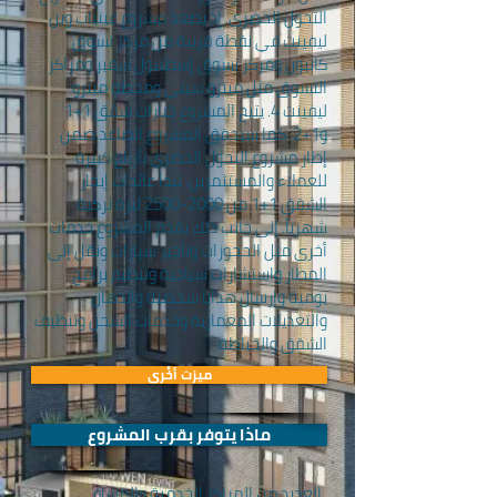
التحول الحضري. إذ يصعد مشروع غينياب وين
ليفينت في نقطة قريبة من مركز تسوق
كانيون ومركز تسوق إسطنبول سفير ومراكز
التسوق مثل ميترو سيتي ومحطة ميترو
ليفينت 4. يتيح المشروع خيارات شقق 1+1
و1+2. كما سيحقق المشروع الصاعد ضمن
إطار مشروع التحول الحضري بأرباح كبيرة
للعملاء والمستثمرين. تبدأ عائدات إيجار
الشقق 1+1 من
2000-2500
ليرة تركية
شهرياً. إلى جانب ذلك يقدم المشروع خدمات
أخرى مثل الحجوزات وتأجير سيارات ونقل إلى
المطار واستشارات سياحية وتنظيم برامج
يومية وإرسال هدايا شخصية والدهان
والتعديلات المعمارية وخدمات الشحن وتنظيف
الشقق والخياطة.
ميزت أخُرى
ماذا يتوفر بقرب المشروع
العديد من المراكز الخدمية والمشافي