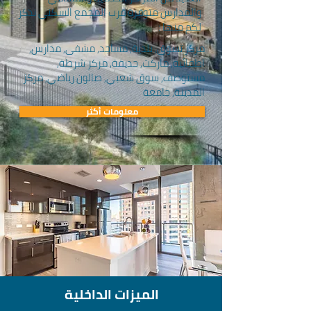
والمدارس متوفرة قرب المجمع السكني نذكر
لكم منها :
مركز تسوق, بلدية, مساجد, مشفى, مدارس,
اطفائية, ماركت, حديقة, مركز شرطة,
مستوصف, سوق شعبي, صالون رياضي, مركز
المدينة, جامعة
معلومات أكثر
الميزات الداخلية