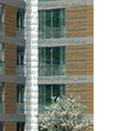
إسطنبول. يجذب المشروع اهتمام العملاء
والمستثمرين بتصميمه الأفقي ذو الطوابق
القليلة وتصميمه البوتيك. يتيح المشروع
خيارات شقق بعدد غرف 1+2 بنسبة 90% من
المشروع و1+1 بنسبة 10% من المشروع. تم
تخصيص 60% من مساحة المشروع لتكون عبارة
عن مساحات خضراء. من المتوقع أن تبدأ
عائدات إيجار الشقق 1+1 من
1350-1450
ليرة
تركية عند تسليم المشروع. من حيث الموقع
يبعد المشروع عن توزلا مارينا بمسافة 4 دقائق
وعن مطار صبيحة غوكتشين بمسافة 7 دقائق
وعن جامعة اوكان بمسافة 10 دقائق وعن
مشفى جامعة أوكان بمسافة 5 دقائق وعن
مشفى توزلا الحكومي بمسافة 3 دقائق وعن
الطريق السريعة E-5 وE-6 بمسافة 4 دقائق
وعن الطريق الواصل بجسر السلطان يافوز سليم
بمسافة 5 دقائق وعن جامعة سابانجي
بمسافة 7 دقائق وعن ساحل توزلا بمسافة 4
دقائق وعن مركز تسوق فيابورت ومركز تسوق
نيومارين بمسافة 6 دقائق وعن مركز تنسيق
إيش بنك بمسافة دقيقتين وعن القاعدة