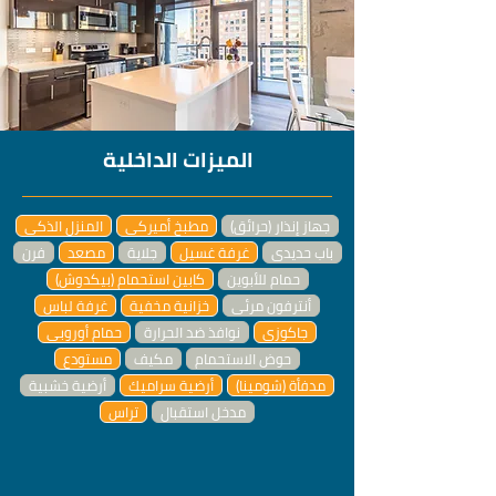
الميزات الداخلية
جهاز إنذار (حرائق)
مطبخ أميركي
المنزل الذكي
باب حديدي
غرفة غسيل
جلاية
مصعد
فرن
حمام للأبوين
كابين استحمام (بيكدوش)
أنترفون مرئي
خزانية مخفية
غرفة لباس
جاكوزي
نوافذ ضد الحرارة
حمام أوروبي
حوض الاستحمام
مكيف
مستودع
مدفأة (شومينا)
أرضية سراميك
أرضية خشبية
مدخل استقبال
تراس