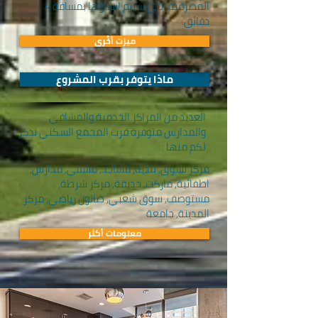
المصرفية التي سيتم إنشاؤها بمسافة 4
دقائق.
ميزت أخُرى
ماذا يتوفر بقرب المشروع
العديد من المراكز الخدمية والمشافي
والمدارس متوفرة قرب المجمع السكني نذكر
لكم منها :
مركز تسوق, بلدية, مساجد, مشفى, مدارس,
اطفائية, ماركت, حديقة, مركز شرطة,
مستوصف, سوق شعبي, صالون رياضي, مركز
المدينة, جامعة
معلومات أكثر