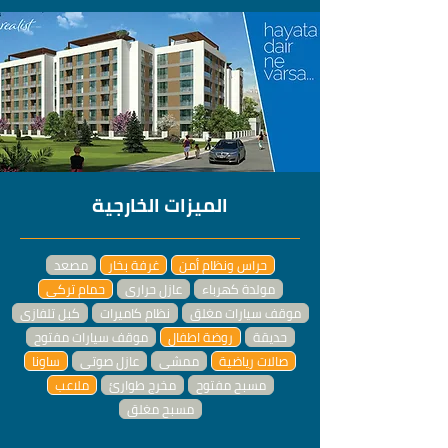
الميزات الخارجية
حراس ونظام أمن
غرفة بخار
مصعد
مولدة كهرباء
عازل حراري
حمام تركي
موقف سيارات مغلق
نظام كاميرات
كبل تلفازي
حديقة
روضة اطفال
موقف سيارات مفتوح
صالات رياضية
ممشى
عازل صوتي
ساونا
مسبح مفتوح
مخرج طوارئ
ملاعب
مسبح مغلق