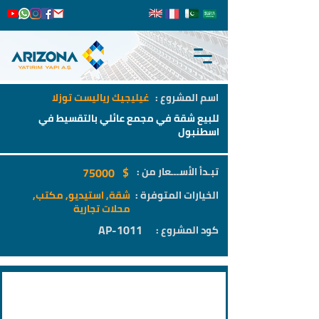
اسم المشروع :
غيليجيك رياليست توزلا
للبيع شقة في مجمع عائلي بالتقسيط في
اسطنبول
$
تبـدأ الأســـعار من :
75000
الخيارات المتوفرة :
شقة, استيديو, مكتب,
محلات تجارية
AP-1011
كود المشروع :