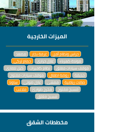
الميزات الخارجية
حراس ونظام أمن
غرفة بخار
مصعد
مولدة كهرباء
عازل حراري
حمام تركي
موقف سيارات مغلق
نظام كاميرات
كبل تلفازي
حديقة
روضة اطفال
موقف سيارات مفتوح
صالات رياضية
ممشى
عازل صوتي
ساونا
مسبح مفتوح
مخرج طوارئ
ملاعب
مسبح مغلق
مخططات الشقق