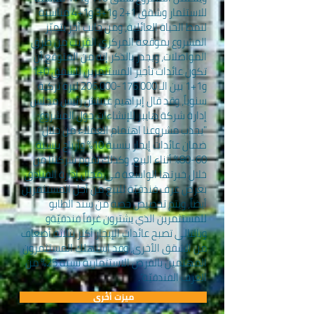
للاستثمار وشقق 1+2 و1+3 و1+4 مناسبة
لنمط الحياة العائلية، ومن جانب آخر يتميّز
المشروع بموقعه المركزي القريب من طرق
المواصلات، ويجدر بالذكر إنه من المتوقع أن
تكون عائدات تأجير المستثمرين للشقق 0+1
و1+1 بين الـ
176.000-206.000
ليرة تركية
سنوياً، وقد قال إبراهيم غينتش رئيس مجلس
إدارة شركة هايبر للإنشاءات حول المشروع:
"يجذب مشروعنا اهتمام العملاء من خلال
ضمان عائدات إيجار بنسبة 10% وأرباح بنسبة
60-80% أثناء البيع، وكذلك تقوم شركتنا من
خلال خبرتها الواسعة في مجال إدارة الفنادق
بعرض غرف فندقيّة للبيع من أجل المستثمرين
أيضاً، ويتم تخصيص حصة من سند الطابو
للمستثمرين الذي يشترون غرفاً فندقيّةو
وبالتالي تصبح عائدات الإيجار أكثر بثلاثة أضعاف
من الشقق الأخرى، وقد استهلك المستثمرون
المهتمين بالفرص الاستثمارية نسبة 25% من
الغرف الفندقيّة".
ميزت أخُرى