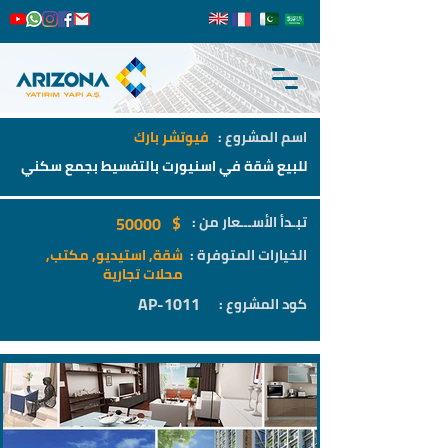
اسم المشروع :
فيوتشر بارك
للبيع شقة في اسنيورت بالتفسيط بجمع سكني
$
تبـدأ الأســـعار من :
50000
الخيارات المتوفرة :
شقة, استيديو, مكتب,
محلات تجارية
AP-1011
كود المشروع :