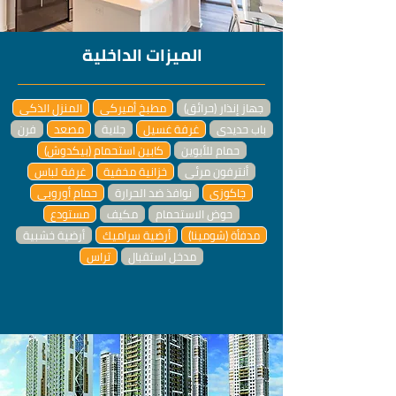
الميزات الداخلية
جهاز إنذار (حرائق)
مطبخ أميركي
المنزل الذكي
باب حديدي
غرفة غسيل
جلاية
مصعد
فرن
حمام للأبوين
كابين استحمام (بيكدوش)
أنترفون مرئي
خزانية مخفية
غرفة لباس
جاكوزي
نوافذ ضد الحرارة
حمام أوروبي
حوض الاستحمام
مكيف
مستودع
مدفأة (شومينا)
أرضية سراميك
أرضية خشبية
مدخل استقبال
تراس