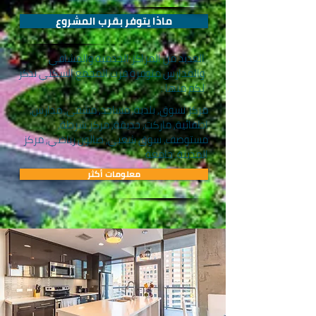
ماذا يتوفر بقرب المشروع
العديد من المراكز الخدمية والمشافي
والمدارس متوفرة قرب المجمع السكني نذكر
لكم منها :
مركز تسوق, بلدية, مساجد, مشفى, مدارس,
اطفائية, ماركت, حديقة, مركز شرطة,
مستوصف, سوق شعبي, صالون رياضي, مركز
المدينة, جامعة
معلومات أكثر