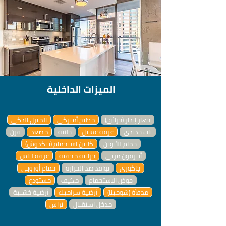
الميزات الداخلية
جهاز إنذار (حرائق)
مطبخ أميركي
المنزل الذكي
باب حديدي
غرفة غسيل
جلاية
مصعد
فرن
حمام للأبوين
كابين استحمام (بيكدوش)
أنترفون مرئي
خزانية مخفية
غرفة لباس
جاكوزي
نوافذ ضد الحرارة
حمام أوروبي
حوض الاستحمام
مكيف
مستودع
مدفأة (شومينا)
أرضية سراميك
أرضية خشبية
مدخل استقبال
تراس