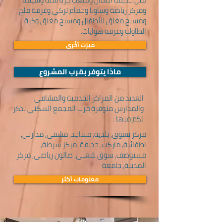
ومركز رياضة وساونا وحمام تركي وغرفة ملح
ومسبح مغلق للأطفال ومسبح مغلق وكرة
الطاولة وغرفة هوايات.
ميزت أخُرى
ماذا يتوفر بقرب المشروع
العديد من المراكز الخدمية والمشافي
والمدارس متوفرة قرب المجمع السكني نذكر
لكم منها :
مركز تسوق, بلدية, مساجد, مشفى, مدارس,
اطفائية, ماركت, حديقة, مركز شرطة,
مستوصف, سوق شعبي, صالون رياضي, مركز
المدينة, جامعة
معلومات أكثر