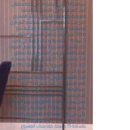
شركة FTAŞ يابي للإنشاءات في بلدة سلطان
أيوب المحفورة في الأذهان بتفاصيلها
التاريخية وموقعها المركزي. يتميز المشروع
الذي يجذب اهتمام العملاء بموقعه المركزي
وتصميمه المعماري بمساحة إنشائية تبلغ
27000 متر مربع. يتضمن المشروع المؤلف من
3 أبنية 170 شقة و8 وحدات تجارية. إلى جانب
ذلك يتضمن المشروع 3 شقق مخصص لضيوف
عملاء المشروع. يتيح المشروع خيارات شقق
1+1 بمساحة 59-65 متر مربع و1+2 بمساحة
102-112 متر مربع و1+3 بساحة 124-135 متر
مربع. من حيث الموقع يصعد المشروع في
مركز القسم الأوروبي من ولاية إسطنبول. كما
يبعد المشروع عن جسر شهداء 15 تموز
بمسافة 16 دقيقة وعن جسر السلطان محمد
الفاتح بمسافة 10 دقائق وعن محطة ميترو
يشيل بينار بمسافة 4 دقائق وعن جسر السلطان
يافوز سليم بمسافة 23 دقيقة وعن أوتوغار
علي بيي كوي بمسافة 4 دقائق وعن منطقة
ليفينت بمسافة 16 دقيقة وعن ماسلاك
بمسافة 15 دقيقة. كما يجذب المشروع