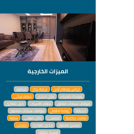
الميزات الخارجية
حراس ونظام أمن
غرفة بخار
مصعد
مولدة كهرباء
عازل حراري
حمام تركي
موقف سيارات مغلق
نظام كاميرات
كبل تلفازي
حديقة
روضة اطفال
موقف سيارات مفتوح
صالات رياضية
ممشى
عازل صوتي
ساونا
مسبح مفتوح
مخرج طوارئ
ملاعب
مسبح مغلق