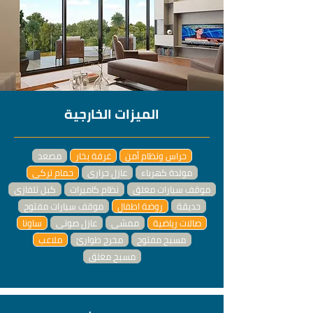
الميزات الخارجية
حراس ونظام أمن
غرفة بخار
مصعد
مولدة كهرباء
عازل حراري
حمام تركي
موقف سيارات مغلق
نظام كاميرات
كبل تلفازي
حديقة
روضة اطفال
موقف سيارات مفتوح
صالات رياضية
ممشى
عازل صوتي
ساونا
مسبح مفتوح
مخرج طوارئ
ملاعب
مسبح مغلق