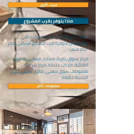
ميزت أخُرى
ماذا يتوفر بقرب المشروع
العديد من المراكز الخدمية والمشافي
والمدارس متوفرة قرب المجمع السكني نذكر
لكم منها :
مركز تسوق, بلدية, مساجد, مشفى, مدارس,
اطفائية, ماركت, حديقة, مركز شرطة,
مستوصف, سوق شعبي, صالون رياضي, مركز
المدينة, جامعة
معلومات أكثر