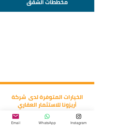
مخططات الشقق
الخيارات المتوفرة لدى شركة
أريزونا للاستثمار العقاري
غرفتين وصالة
غرفة وصالة
استوديو
Email
WhatsApp
Instagram
اربع غرف وصالة
ثلاث غرف وصالة