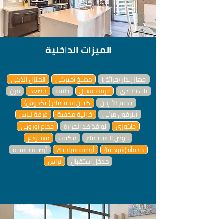
الميزات الداخلية
جهاز إنذار (حرائق)
مطبخ أميركي
المنزل الذكي
باب حديدي
غرفة غسيل
جلاية
مصعد
فرن
حمام للأبوين
كابين استحمام (بيكدوش)
أنترفون مرئي
خزانية مخفية
غرفة لباس
جاكوزي
نوافذ ضد الحرارة
حمام أوروبي
حوض الاستحمام
مكيف
مستودع
مدفأة (شومينا)
أرضية سراميك
أرضية خشبية
مدخل استقبال
تراس