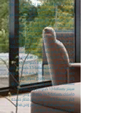
كافاجيك التابع لبلدة بيكوز تحت اسم "إليسيوم
إس بيكوز". يصعد المشروع برأس مال 55
مليون و100 ألف ليرة تركية في نقطة تقاطع
مضيق البوسفور مع الغابة بتصميم متداخل
مع الطبيعة. يتميز قسم كبير من المشروع
بإطلالته الساحرة على الغابة. يبلغ ارتفاع
الشقق الدوبلكس في المشروع 5.75 متر فيما
يبلغ ارتفاع الشقق الأخرى 3.23 متراً. كما إن
معظم شقق المشروع ملحقة بتراس وشرفة.
من حيث الموقع يبعد المشروع عن مشفى
ميديبول كافاجيك بمسافة 3 كيلو متر وعن
سور الأناضول بمسافة 3.5 كيلو متر وعن
مدرسة تيد الخاصة بمسافة 3.5 كيلو متر وعن
جسر السلطان محمد الفاتح بمسافة 5 كيلو متر
وعن منطقة ليفينت ومركز تسوق كانيون
بمسافة 10 كيلو متر وعن مركز تسوق زورلو
سينتر بمسافة 13 كيلو متر وعن منطقة
ماسلاك بمسافة 14.5 كيلو متر وعن منطقة
إتيلر بمسافة 8.5 كيلو متر وعن مطار صبيحة
غوكتشين بمسافة 35 كيلو متر وعن مطار
أتاتورك بمسافة 30 كيلو متر.