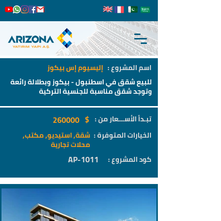
اسم المشروع :
إليسيوم إس بيكوز
للبيع شقق في اسطنبول - بيكوز وبطلالة رائعة
وتوجد شقق مناسبة للجنسية التركية
$
تبـدأ الأســـعار من :
260000
الخيارات المتوفرة :
شقة, استيديو, مكتب,
محلات تجارية
AP-1011
كود المشروع :