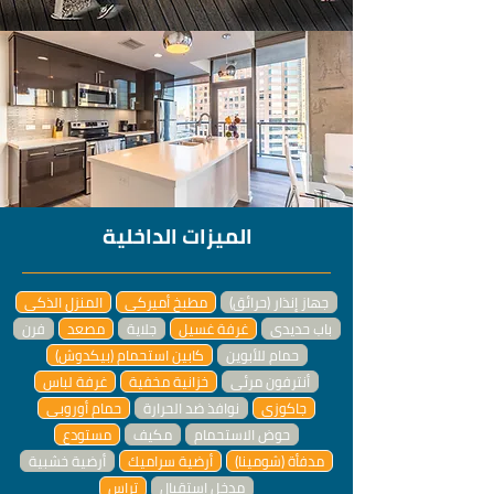
الميزات الداخلية
جهاز إنذار (حرائق)
مطبخ أميركي
المنزل الذكي
باب حديدي
غرفة غسيل
جلاية
مصعد
فرن
حمام للأبوين
كابين استحمام (بيكدوش)
أنترفون مرئي
خزانية مخفية
غرفة لباس
جاكوزي
نوافذ ضد الحرارة
حمام أوروبي
حوض الاستحمام
مكيف
مستودع
مدفأة (شومينا)
أرضية سراميك
أرضية خشبية
مدخل استقبال
تراس