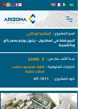
اسم المشروع :
إليكسيا توبكابي
للبيع شقة في اسطنبول - زيتون بورنو بسعر رائع
وبالتقسيط
$
تبـدأ الأســـعار من :
62000
الخيارات المتوفرة :
شقة, استيديو, مكتب,
محلات تجارية
AP-1011
كود المشروع :