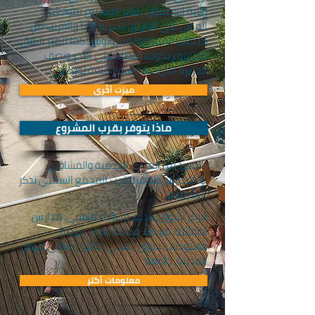
ولاية إسطنبول. يتميز المشروع بموقعه
المطل على الطريق السريع E-5 والقريب من
محطات الميترو والميتروبوس. كما تتميز شقق
المشروع بكونها مطلة على البحر ونصف
الجزيرة التاريخية وأسوار قلعة توبكابي.
ميزت أخُرى
ماذا يتوفر بقرب المشروع
العديد من المراكز الخدمية والمشافي
والمدارس متوفرة قرب المجمع السكني نذكر
لكم منها :
مركز تسوق, بلدية, مساجد, مشفى, مدارس,
اطفائية, ماركت, حديقة, مركز شرطة,
مستوصف, سوق شعبي, صالون رياضي, مركز
المدينة, جامعة
معلومات أكثر