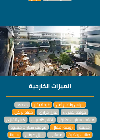
الميزات الخارجية
حراس ونظام أمن
غرفة بخار
مصعد
مولدة كهرباء
عازل حراري
حمام تركي
موقف سيارات مغلق
نظام كاميرات
كبل تلفازي
حديقة
روضة اطفال
موقف سيارات مفتوح
صالات رياضية
ممشى
عازل صوتي
ساونا