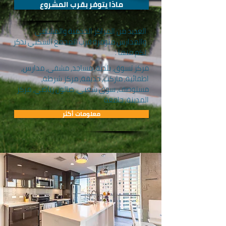
ماذا يتوفر بقرب المشروع
العديد من المراكز الخدمية والمشافي
والمدارس متوفرة قرب المجمع السكني نذكر
لكم منها :
مركز تسوق, بلدية, مساجد, مشفى, مدارس,
اطفائية, ماركت, حديقة, مركز شرطة,
مستوصف, سوق شعبي, صالون رياضي, مركز
المدينة, جامعة
معلومات أكثر