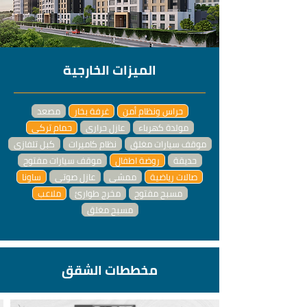
الميزات الخارجية
حراس ونظام أمن
غرفة بخار
مصعد
مولدة كهرباء
عازل حراري
حمام تركي
موقف سيارات مغلق
نظام كاميرات
كبل تلفازي
حديقة
روضة اطفال
موقف سيارات مفتوح
صالات رياضية
ممشى
عازل صوتي
ساونا
مسبح مفتوح
مخرج طوارئ
ملاعب
مسبح مغلق
مخططات الشقق