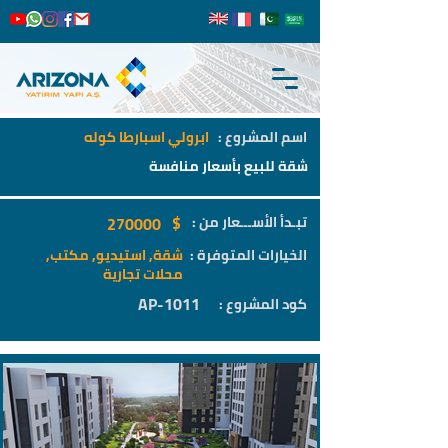
اسم المشروع :
ابرولي اسبارطا كوله
شقة للبيع بأسعار منافسة
$
تبـدأ الأســـعار من :
270000
الخيارات المتوفرة :
شقة, استيديو, مكتب,
محلات تجارية
AP-1011
كود المشروع :