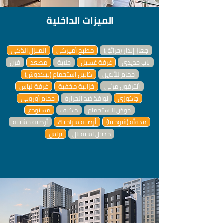
الميزات الداخلية
جهاز إنذار (حرائق)
مطبخ أميركي
المنزل الذكي
باب حديدي
غرفة غسيل
جلاية
مصعد
فرن
حمام للأبوين
كابين استحمام (بيكدوش)
أنترفون مرئي
خزانية مخفية
غرفة لباس
جاكوزي
نوافذ ضد الحرارة
حمام أوروبي
حوض الاستحمام
مكيف
مستودع
مدفأة (شومينا)
أرضية سراميك
أرضية خشبية
مدخل استقبال
تراس