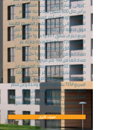
"إبرولي اسبارتا كولي". يجذب المشروع المُنشأ
برأس مال 600 مليون ليرة تركية اهتمام
العملاء بكونه أحد أكثر المشاريع المناسبة
للاستثمار في المنطقة. يقدم المشروع المُنشأ
فوق قطعة أرض تبلغ مساحتها 41168 متر
مربع خيارات شقق 1+2 و1+3 و1+4. يتضمّن
المشروع 724 شقّة و52 وحدة تجاريّة. تم
تصميم شقق المشروع بعدد غرف 1+2 تبدأ
مساحاتها من 127 متر مربع و1+3 تبدأ
مساحاتها من 168 متر مربع و1+4 تبدأ
مساحاتها 192 متر مربع. يبعد المشروع عن
محطة الميترو التي تستمر أعمال إنشاؤها
بمسافة السير على الأقدام وعن الطريق
السريع TEM بمسافة دقيقة واحدة وعن مطار
أتاتورك بمسافة 21 كيلو متر وعن مطار
إسطنبول الجديد بمسافة 42 كيلو متر. سيتم
تسليم الشقق 1+2 خلال عام 2021 والشقق
1+3 خلال عام 2020.
ميزت أخُرى