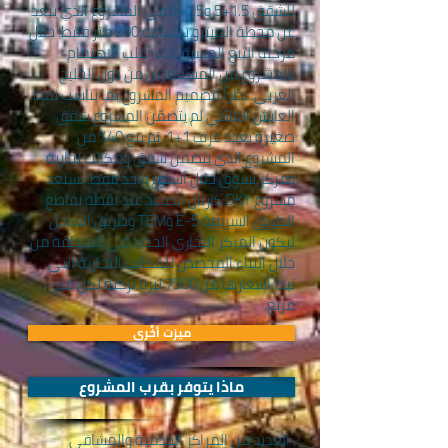
للشقق 1.5+5 و1.5+6 في المشروع الذي يبعد
عن محطة الميترو بمسافة 200 متر فقط. خلال
مرحلة البيع المسبق جاء أغلب الاهتمام
بالمشروع من المستثمرين من دول الخليج
العربي. نظراً لتصميم المشروع بما يناسب نمط
العايش العائلي لم يتضمّن المشروع شقق
صغيرة بعدد غرف 1+1. تم بيع 40% من
المشروع الذي يتضمن شقق ومكاتب تجارية
ومركز تسوق خلال أسبوع واحد فقط. يستعد
مشروع DKY كارتال الصاعد عند نقطة نقاطع
الطريق السريعة E-5 وTEM وطريق الساحل
ليكون المركز التجاري الجديد في المنطقة من
خلال البناء المخصص للمكاتب التجارية التي
تبدأ أسعارها من 7500 ليرة تركية لكل متر
مربع.
ميزت أخُرى
ماذا يتوفر بقرب المشروع
العديد من المراكز الخدمية والمشافي