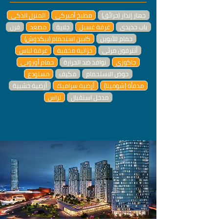
جهاز إنذار (حرائق)
مطبخ أميركي
المنزل الذكي
باب حديدي
غرفة غسيل
جلاية
مصعد
فرن
حمام للأبوين
كابين استحمام (بيكدوش)
أنترفون مرئي
خزانية مخفية
غرفة لباس
جاكوزي
نوافذ ضد الحرارة
حمام أوروبي
حوض الاستحمام
مكيف
مستودع
مدفأة (شومينا)
أرضية سراميك
أرضية خشبية
مدخل استقبال
تراس