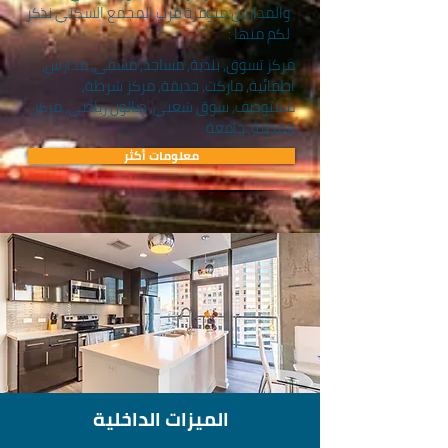
والمدارس متوفرة قرب المجمع السكني نذكر
لكم منها :
مركز تسوق, بلدية, مساجد, مشفى, مدارس,
اطفائية, ماركت, حديقة, مركز شرطة,
مستوصف, سوق شعبي, صالون رياضي, مركز
المدينة, جامعة
معلومات أكثر
الميزات الداخلية