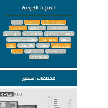
الميزات الخارجية
حراس ونظام أمن
غرفة بخار
مصعد
مولدة كهرباء
عازل حراري
حمام تركي
موقف سيارات مغلق
نظام كاميرات
كبل تلفازي
حديقة
روضة اطفال
موقف سيارات مفتوح
صالات رياضية
ممشى
عازل صوتي
ساونا
مسبح مفتوح
مخرج طوارئ
ملاعب
مسبح مغلق
مخططات الشقق