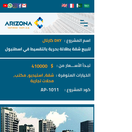
اسم المشروع :
DKY كارتال
للبيع شقة بطلالة بحرية بالتقسيط في اسطنبول
$
تبـدأ الأســـعار من :
410000
الخيارات المتوفرة :
شقة, استيديو, مكتب,
محلات تجارية
AP-1011
كود المشروع :