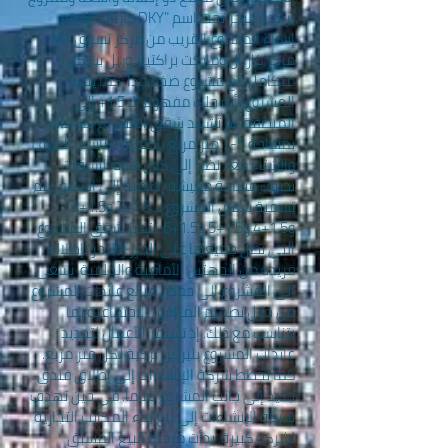
برائحة البحر تحت اسم "DKY كارتال". إذ يتم
إنشاء المشروع القريب من مركز تسوق M1
مركز كارتال وماركت براكتيلر وريل بشكل
متكامل مع مشروع ضخم جداً. كما يتميز
المشروع بأنه جلب مفهوم الـ 1.5+ إلى
المنطقة. تم تشييد شقق المشروع بشرفات
بمساحة 5-7 متر مربع بتصميم مناسب للصيف
والشتاء معاً. نظراً إلى كون هذه الشرفات
تضيف مساحة معيشة إضافية إلى الشقق يتم
تسمية شقق المشروع بـ 1.5+2 و1.5+3
و1.5+4 و1.5+5 و1.5+6. تتميز شقق المشروع
التي تطل جميعها على الجزر والبحر بإطلالة
فريدة من الجهتين الأمامية والخلفية. يسعى
إلى المشروع إلى خفض مبالغ عائدات المشروع
من خلال تصميم المرافق الاجتماعية بما
يتناسب مع ذلك. إذ تستمر الأعمال لتحديد
عائدات المشروع بليرتين تركية لكل متر مربع.
كما تخطط شركة الإنشاءات إلى إطلاق فندق
جديد إلى جانب المشروع تماماً. في حين تهدف
شركة الإنشاءات إلى بيع بناء المكاتب التجارية
لشركة كبيرة. بدأت مرحلة البيع المسبق