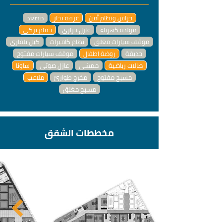
حراس ونظام أمن
غرفة بخار
مصعد
مولدة كهرباء
عازل حراري
حمام تركي
موقف سيارات مغلق
نظام كاميرات
كبل تلفازي
حديقة
روضة اطفال
موقف سيارات مفتوح
صالات رياضية
ممشى
عازل صوتي
ساونا
مسبح مفتوح
مخرج طوارئ
ملاعب
مسبح مغلق
مخططات الشقق