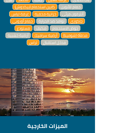
حمام للأبوين
كابين استحمام (بيكدوش)
أنترفون مرئي
خزانية مخفية
غرفة لباس
جاكوزي
نوافذ ضد الحرارة
حمام أوروبي
حوض الاستحمام
مكيف
مستودع
مدفأة (شومينا)
أرضية سراميك
أرضية خشبية
مدخل استقبال
تراس
الميزات الخارجية