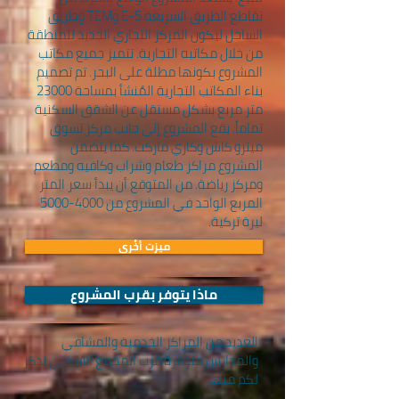
تقاطع الطريق السريعة E-5 وTEM وطريق
الساحل ليكون المركز التجاري الجديد للمنطقة
من خلال مكاتبه التجارية. تتميز جميع مكاتب
المشروع بكونها مطلة على البحر. تم تصميم
بناء المكاتب التجارية المُنشأ بمساحة 23000
متر مربع بشكل مستقل عن الشقق السكنية
تماماً. يقع المشروع إلى جانب مركز تسوق
ميترو كاش وكاري ماركت. كما يتضمن
المشروع مراكز طعام وشراب وكافيه ومطعم
ومركز رياضة. من المتوقع أن يبدأ سعر المتر
المربع الواحد في المشروع من
4000-5000
ليرة تركية.
ميزت أخُرى
ماذا يتوفر بقرب المشروع
العديد من المراكز الخدمية والمشافي
والمدارس متوفرة قرب المجمع السكني نذكر
لكم منها :