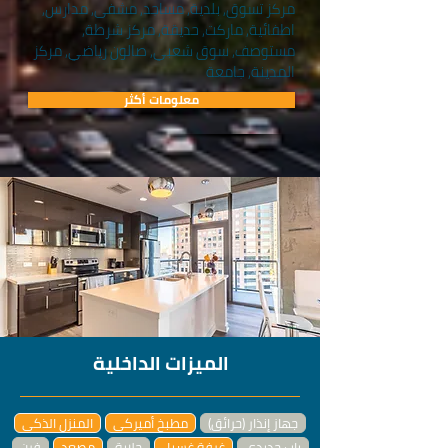
مركز تسوق, بلدية, مساجد, مشفى, مدارس,
اطفائية, ماركت, حديقة, مركز شرطة,
مستوصف, سوق شعبي, صالون رياضي, مركز
المدينة, جامعة
معلومات أكثر
الميزات الداخلية
جهاز إنذار (حرائق)
مطبخ أميركي
المنزل الذكي
باب حديدي
غرفة غسيل
جلاية
مصعد
فرن