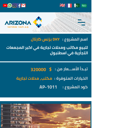
اسم المشروع :
DKY بزنس كارتال
للبيع مكاتب ومحلات تجارية في اكبر المجمعات
التجارية في اسطنبول
$
تبـدأ الأســـعار من :
320000
الخيارات المتوفرة :
مكتب, محلات تجارية
AP-1011
كود المشروع :