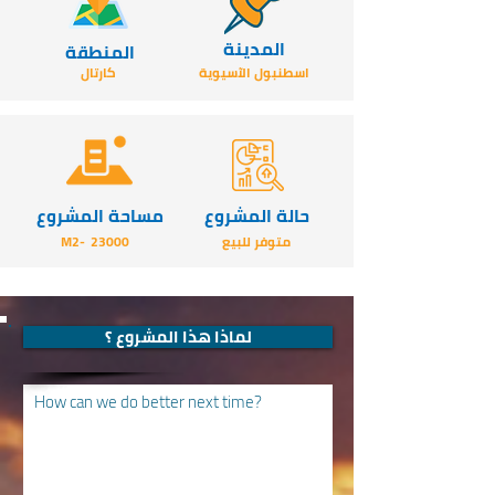
المدينة
المنطقة
اسطنبول الآسيوية
كارتال
حالة المشروع
مساحة المشروع
متوفر للبيع
23000
-M2
لماذا هذا المشروع ؟
How can we do better next time?