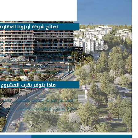
نصائح شركة أريزونا العقارية
تسوق مفتوح وكافيه ومطعم وملعب غولف ومل
واستوديو متعدد الاستخدامات وتراس للتش
ماذا يتوفر بقرب المشروع
العديد من المراكز الخدمية والمشافي والمد
مركز تسوق, بلدية, مساجد, مشفى, مدارس, ا