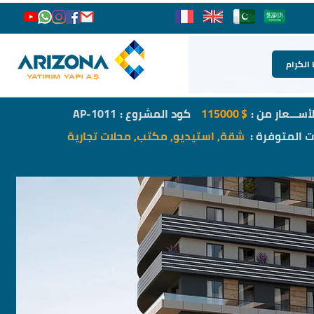
 الكرام
لأســـعار من :
$
115000
كود المشروع :
AP-1011
ات المتوفرة :
شقة, استيديو, مكتب, محلات تجارية