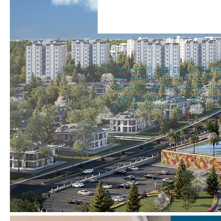
يجذب مشروع ديمير لايف اهتمام العملاء بموقعه المركزي في بلدة بويوك تشيكميجي وإطلالته الواسعة على البحر والبحيرة وكونه مجاور لمشروع ألكينت 2000. يتضمن
ين خلال 36 شهراً. كما يتضمن المشروع المطل على البحر والبحيرة من جميع الطوابق أول
تر مربع من المشروع المجهز بتصميم بلدة تصييف 5 نجوم للمساحات الخضراء. من حيث الموقع يبعد المشروع عن
ة 5 دقائق وعن الطريق السريع E-6 بمسافة دقيقة واحدة فقط. إلى جانب ذلك يتضمن المشروع مركز
ونا وأكوا بارك للأطفال وروضة أطفال
لمدينة, جامعة