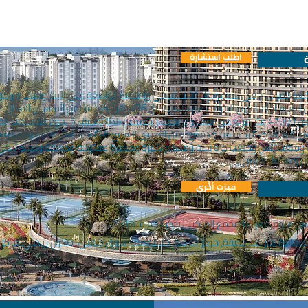
اطلب استشارة
المشروع 821 شقة و52 متجراً. من المتوقع أن يتم إنجاز المشروع المؤلف من بناء
ملعب غولف في المنطقة. هذا وقد تم تخصيص 47000 م
مطار إسطنبول بمسافة 20 دقيقة وعن الطريق السريع E-5 بمساف
عب تنس وملعب كرة سلة ومسابح كبيرة وصغيرة مفتوحة ومغلقة وحمام تركي وسا
مس ومضمار للمشي.
ميزت أخُرى
ارس متوفرة قرب المجمع السكني نذكر لكم منها :
طفائية, ماركت, حديقة, مركز شرطة, مستوصف, سوق شعبي, صالون رياضي, مركز ا