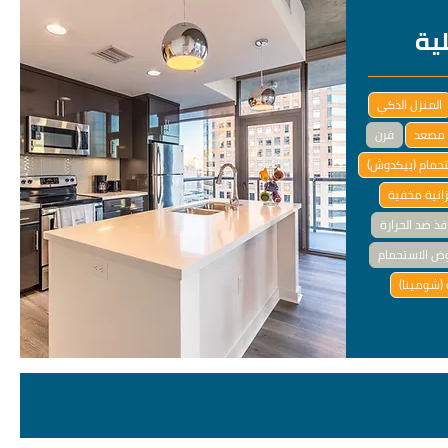
لية
المنزل الذكي
مصعد
فرن
تحمام (بيكدوش)
انية مخفية
فذ ضد الحرارة
ض الاستحمام
(شومينا)