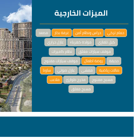
الميزات الخارجية
حمام تركي
حراس ونظام أمن
غرفة بخار
مصعد
كبل تلفازي
مولدة كهرباء
عازل حراري
موقف سيارات مغلق
نظام كاميرات
حديقة
روضة اطفال
موقف سيارات مفتوح
صالات رياضية
ممشى
عازل صوتي
ساونا
مسبح مفتوح
مخرج طوارئ
ملاعب
مسبح مغلق