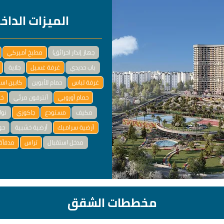
الميزات الداخ
جهاز إنذار (حرائق)
مطبخ أميركي
باب حديدي
غرفة غسيل
جلاية
غرفة لباس
حمام للأبوين
كابين اس
حمام أوروبي
أنترفون مرئي
خز
مكيف
مستودع
جاكوزي
نوا
أرضية سراميك
أرضية خشبية
حو
مدخل استقبال
تراس
مدفأة 
مخططات الشقق