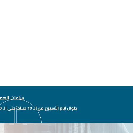
ساعات العم
طوال ايام الأسبوع من الـ 10 صباحاً حتى الـ 10 مساءًَ