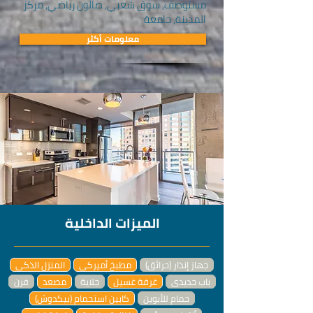
مستوصف, سوق شعبي, صالون رياضي, مركز
المدينة, جامعة
معلومات أكثر
الميزات الداخلية
جهاز إنذار (حرائق)
مطبخ أميركي
المنزل الذكي
باب حديدي
غرفة غسيل
جلاية
مصعد
فرن
حمام للأبوين
كابين استحمام (بيكدوش)