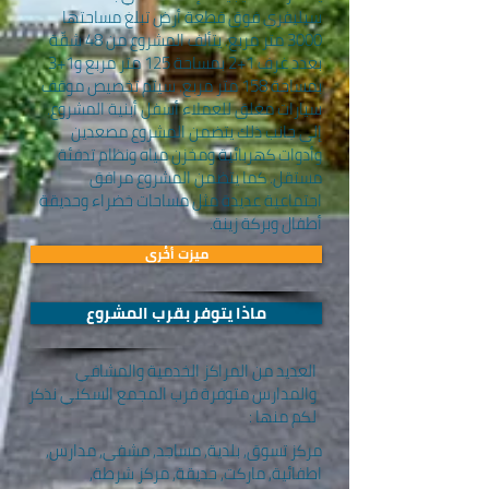
سيليفري فوق قطعة أرض تبلغ مساحتها
3000 متر مربع. يتألف المشروع من 48 شقّة
بعدد غرف 1+2 بمساحة 125 متر مربع و1+3
بمساحة 158 متر مربع. سيتم تخصيص موقف
سيارات مغلق للعملاء أسفل أبنية المشروع.
إلى جانب ذلك يتضمن المشروع مصعدين
وأدوات كهربائية ومخزن مياه ونظام تدفئة
مستقل. كما يتضمن المشروع مرافق
اجتماعية عديدة مثل مساحات خضراء وحديقة
أطفال وبركة زينة.
ميزت أخُرى
ماذا يتوفر بقرب المشروع
العديد من المراكز الخدمية والمشافي
والمدارس متوفرة قرب المجمع السكني نذكر
لكم منها :
مركز تسوق, بلدية, مساجد, مشفى, مدارس,
اطفائية, ماركت, حديقة, مركز شرطة,