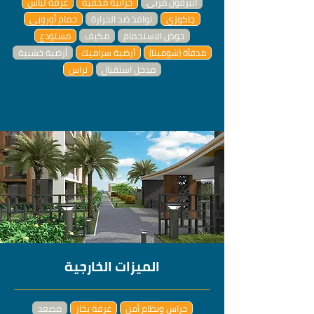
أنترفون مرئي
خزانية مخفية
غرفة لباس
جاكوزي
نوافذ ضد الحرارة
حمام أوروبي
حوض الاستحمام
مكيف
مستودع
مدفأة (شومينا)
أرضية سراميك
أرضية خشبية
مدخل استقبال
تراس
الميزات الخارجية
حراس ونظام أمن
غرفة بخار
مصعد