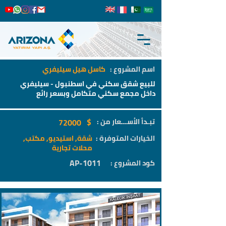
اسم المشروع :
كاسل هيل سيليفري
للبيع شقق سكني في اسطنبول - سيليفري
داخل مجمع سكني متكامل وبسعر رائع
$
تبـدأ الأســـعار من :
72000
الخيارات المتوفرة :
شقة, استيديو, مكتب,
محلات تجارية
AP-1011
كود المشروع :