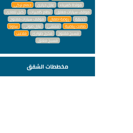
مولدة كهرباء
عازل حراري
حمام تركي
موقف سيارات مغلق
نظام كاميرات
كبل تلفازي
حديقة
روضة اطفال
موقف سيارات مفتوح
صالات رياضية
ممشى
عازل صوتي
ساونا
مسبح مفتوح
مخرج طوارئ
ملاعب
مسبح مغلق
مخططات الشقق