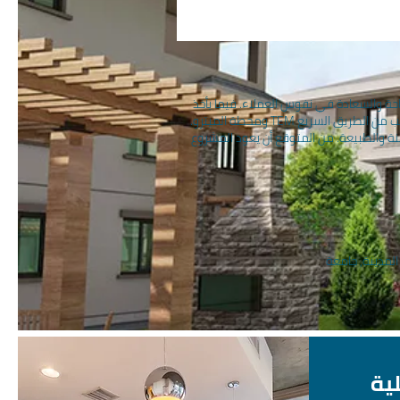
ة والسعادة في نفوس العملاء. فيما يأخذ
المشروع الذي يستضيف 147 عائلة فقط اسمه من تصميمه البوتيك. كما يتميز المشروع بموقعه المركزي الجاذب للاهتمام والقريب من الطريق السريع TEM ومحطة الميترو.
مسافة 30 دقيقة فقط. فيما تتميز شقق المشروع بإطلالة بـ 360 درجة على المدينة والطبيعة. من المتوقع أن يعود المشروع
لمدينة, جامعة
لية