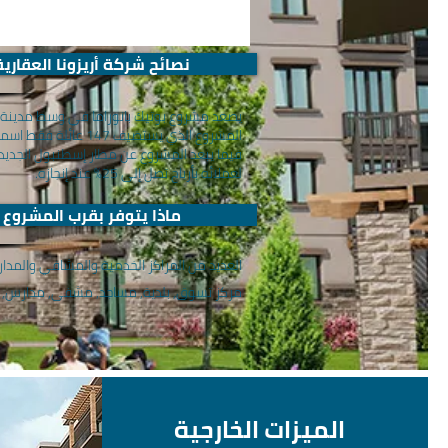
نصائح شركة أريزونا العقارية
يصعد مشروع بوتيك بانوراما في وسط مدينة إ
لعملائه بأرباح تصل إلى 25% عند إنجازه.
ماذا يتوفر بقرب المشروع
العديد من المراكز الخدمية والمشافي والمد
مركز تسوق, بلدية, مساجد, مشفى, مدارس, ا
الميزات الخارجية