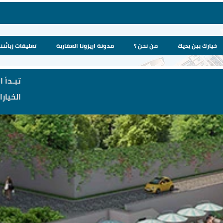
خيارك بين يديك
من نحن ؟
مدونة اريزونا العقارية
تعليقات زبائننا
تبـدأ ا
الخيار