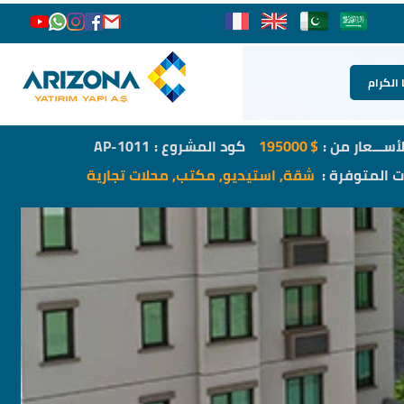
 الكرام
لأســـعار من :
$
195000
كود المشروع :
AP-1011
ات المتوفرة :
شقة, استيديو, مكتب, محلات تجارية