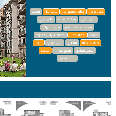
حمام تركي
حراس ونظام أمن
غرفة بخار
مصعد
كبل تلفازي
مولدة كهرباء
عازل حراري
موقف سيارات مغلق
نظام كاميرات
حديقة
روضة اطفال
موقف سيارات مفتوح
صالات رياضية
ممشى
عازل صوتي
ساونا
مسبح مفتوح
مخرج طوارئ
ملاعب
مسبح مغلق