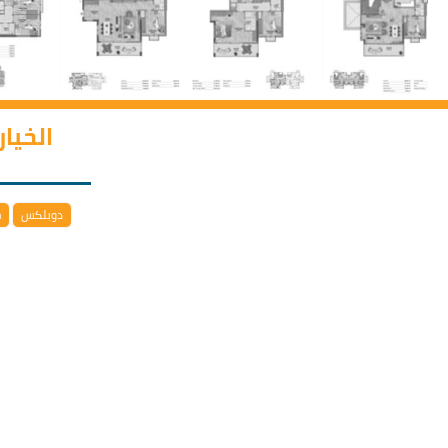
الخيا
دوبلكس
خ