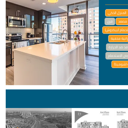
المنزل الذكي
مصعد
فرن
تحمام (بيكدوش)
انية مخفية
فذ ضد الحرارة
ض الاستحمام
(شومينا)