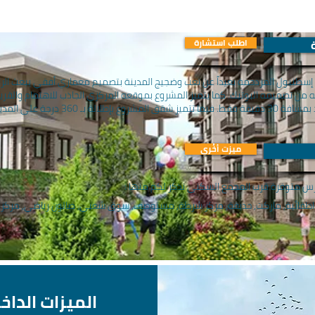
اطلب استشارة
سطنبول المزدحمة بعيداً عن تعب وضجيج المدينة بتصميم معماري أفقي يبعث الراح
فيما يبعد المشروع عن مطار إسطنبول الجديد ب
ميزت أخُرى
ارس متوفرة قرب المجمع السكني نذكر لكم منها :
طفائية, ماركت, حديقة, مركز شرطة, مستوصف, سوق شعبي, صالون رياضي, مركز ا
الميزات الداخ