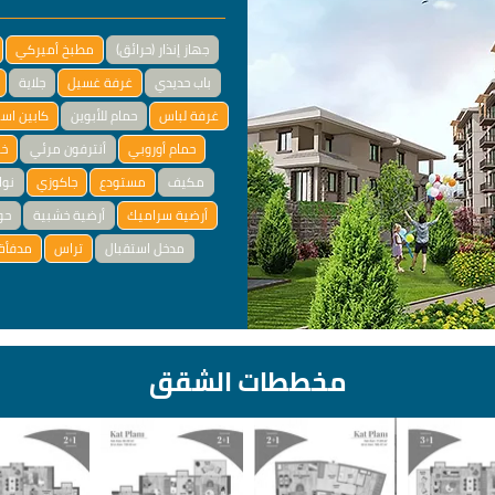
جهاز إنذار (حرائق)
مطبخ أميركي
باب حديدي
غرفة غسيل
جلاية
غرفة لباس
حمام للأبوين
كابين اس
حمام أوروبي
أنترفون مرئي
خز
مكيف
مستودع
جاكوزي
نوا
أرضية سراميك
أرضية خشبية
حو
مدخل استقبال
تراس
مدفأة 
مخططات الشقق