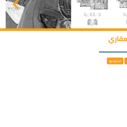
لعقاري
استوديو