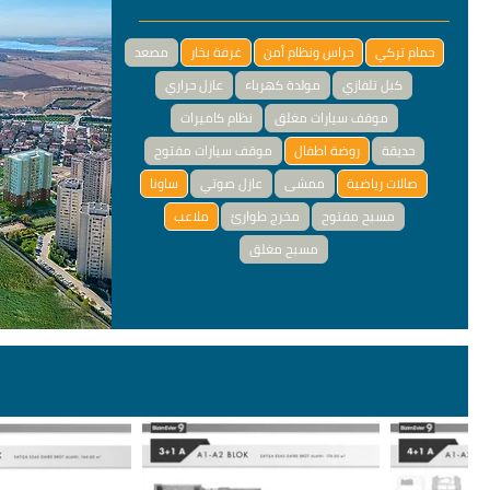
حمام تركي
حراس ونظام أمن
غرفة بخار
مصعد
كبل تلفازي
مولدة كهرباء
عازل حراري
موقف سيارات مغلق
نظام كاميرات
حديقة
روضة اطفال
موقف سيارات مفتوح
صالات رياضية
ممشى
عازل صوتي
ساونا
مسبح مفتوح
مخرج طوارئ
ملاعب
مسبح مغلق