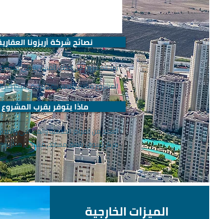
نصائح شركة أريزونا العقارية
يعد المشروع من افضل المشاريع في منطقة ب
المشروع مناسب للجنسية التركية ، يمكنكم الحصو
ماذا يتوفر بقرب المشروع
العديد من المراكز الخدمية والمشافي والمد
مركز تسوق, بلدية, مساجد, مشفى, مدارس, ا
الميزات الخارجية