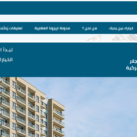
خيارك بين يديك
من نحن ؟
مدونة اريزونا العقارية
تعليقات زبائننا
تبـدأ ا
الخيار
لار
ركية