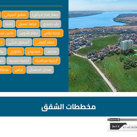
جهاز إنذار (حرائق)
مطبخ أميركي
باب حديدي
غرفة غسيل
جلاية
غرفة لباس
حمام للأبوين
كابين اس
حمام أوروبي
أنترفون مرئي
خز
مكيف
مستودع
جاكوزي
نوا
أرضية سراميك
أرضية خشبية
حو
مدخل استقبال
تراس
مدفأة 
مخططات الشقق