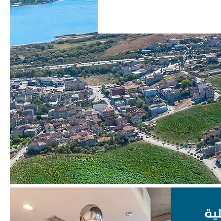
لمدينة, جامعة
لية