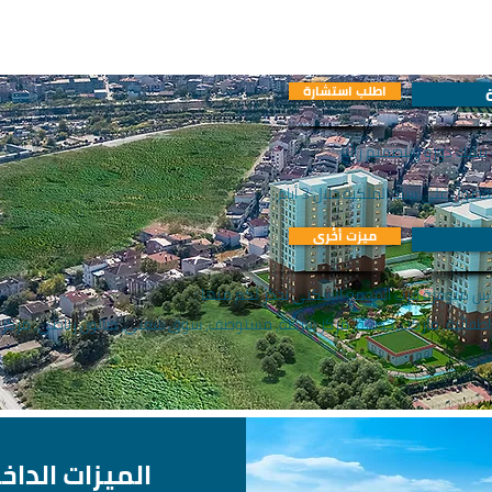
اطلب استشارة
يليك دوزو وبتصميم رائع
ل على سند الملكية خلال 3 أيام.
ميزت أخُرى
ارس متوفرة قرب المجمع السكني نذكر لكم منها :
طفائية, ماركت, حديقة, مركز شرطة, مستوصف, سوق شعبي, صالون رياضي, مركز ا
الميزات الداخ