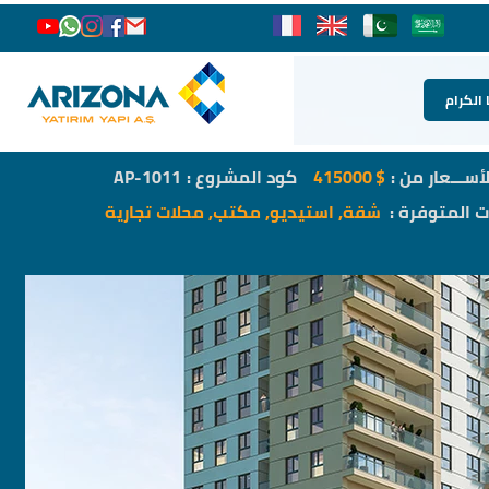
 الكرام
لأســـعار من :
$
415000
كود المشروع :
AP-1011
ات المتوفرة :
شقة, استيديو, مكتب, محلات تجارية