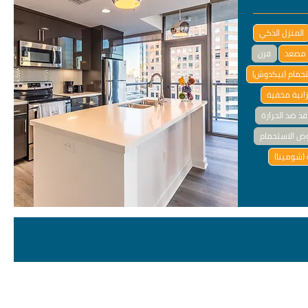
المنزل الذكي
مصعد
فرن
تحمام (بيكدوش)
انية مخفية
فذ ضد الحرارة
ض الاستحمام
(شومينا)