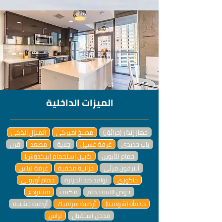
الميزات الداخلية
جهاز إنذار (حرائق)
مطبخ أميركي
المنزل الذكي
باب حديدي
غرفة غسيل
جلاية
مصعد
فرن
حمام للأبوين
كابين استحمام (بيكدوش)
أنترفون مرئي
خزانية مخفية
غرفة لباس
جاكوزي
نوافذ ضد الحرارة
حمام أوروبي
حوض الاستحمام
مكيف
مستودع
مدفأة (شومينا)
أرضية سراميك
أرضية خشبية
مدخل استقبال
تراس