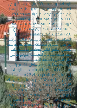
للإنشاءات برأس مال 100 مليون دولار أمريكي
المرحلة الرابعة من مشروع بيليكان هيل. هذا
وتم تخصيص حديقة لكل فيلا بمساحة
1500-
3000
متر مربع. فيما قامت شركة يالتشينلار
غروب التي أطلقت المشروع بما يتناسب مع
طلبات العملاء بناء على دراسات أُجريت مع
1250 شخص بتصميم مفهوم جديد للفلل
المؤلفة من طابقين. إذ يتضمن الطابق الأرضي
من فلل المشروع مساحات معيشة نهارية فيما
يتضمن الطابق الثاني مساحات معيشة ليلة.
فيما تجذب مساحات المعيشة الموجودة في
فلل المشروع اهتمام العملاء بمساحاتها
الواسعة. هذا وقد وضح هاكان يالتشين رئيس
مجلس إدارة شركة يالتشينلار غروب للإنشاءات
إن ارتفاع مركن السيارات يبلغ 7.2 متر وارتفاع
صالون الفلل يبلغ 2.92 متر وارتفاع المدخل يبلغ
3.15 متر. كما وضح هاكان يالتشين إن الفرق
المشهود في ارتفاع فلل المشروع يجعلها
أكبر من المشاريع الشبيهة لها بـ 30% من حيث
مساحة المتر المكعب. أضاف هاكان يالتشين
إنه تم بيع 30% من مشروع غولماهال الذي تم