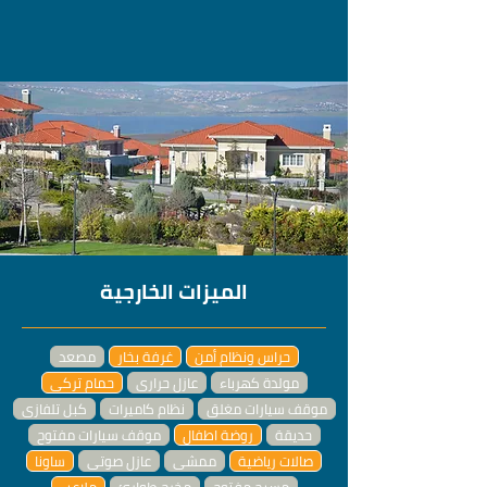
الميزات الخارجية
حراس ونظام أمن
غرفة بخار
مصعد
مولدة كهرباء
عازل حراري
حمام تركي
موقف سيارات مغلق
نظام كاميرات
كبل تلفازي
حديقة
روضة اطفال
موقف سيارات مفتوح
صالات رياضية
ممشى
عازل صوتي
ساونا