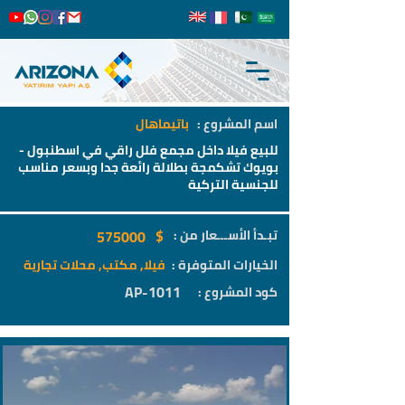
اسم المشروع :
باتيماهال
للبيع فيلا داخل مجمع فلل راقي في اسطنبول -
بويوك تشكمجة بطلالة رائعة جدا وبسعر مناسب
للجنسية التركية
$
تبـدأ الأســـعار من :
575000
الخيارات المتوفرة :
فيلا, مكتب, محلات تجارية
AP-1011
كود المشروع :