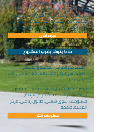
إنشاؤه مسبقاً في وادي بحيرة بويوك
تشيكميجي للعملاء الأجانب وأنه تم بيع 10%
من مشروع باتيماهال للأجانب وإنه بذلك تم بيع
30-35% من المشاريع المرشحة لأن تكون أكثر
مشاريع فلل فاخرة في ولاية إسطنبول للأجانب.
ميزت أخُرى
ماذا يتوفر بقرب المشروع
العديد من المراكز الخدمية والمشافي
والمدارس متوفرة قرب المجمع السكني نذكر
لكم منها :
مركز تسوق, بلدية, مساجد, مشفى, مدارس,
اطفائية, ماركت, حديقة, مركز شرطة,
مستوصف, سوق شعبي, صالون رياضي, مركز
المدينة, جامعة
معلومات أكثر