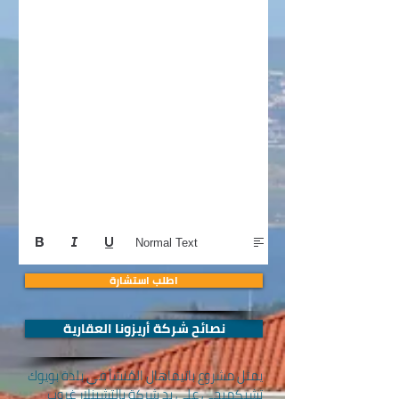
Normal Text
اطلب استشارة
نصائح شركة أريزونا العقارية
يمثل مشروع باتيماهال المُنشأ في بلدة بويوك
تشيكميجي على يد شركة يالتشينلار غروب