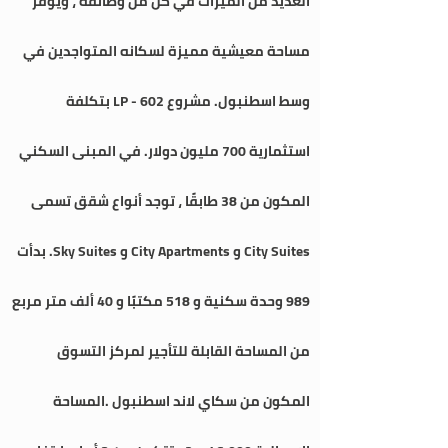
العديد من الميزات في كل من وظائفه ، ويوفر
مساحة معيشية مميزة لسكانه المتواجدين في
وسط اسطنبول. مشروع LP - 602 بتكلفة
استثمارية 700 مليون دولار. في المبنى السكني
المكون من 38 طابقًا ، توجد أنواع شقق تسمى
City Suites و City Apartments و Sky Suites. بدأت
989 وحدة سكنية و 518 مكتبًا و 40 ألف متر مربع
من المساحة القابلة للتأجير لمركز التسوق
المكون من سكاي لاند اسطنبول .المساحة