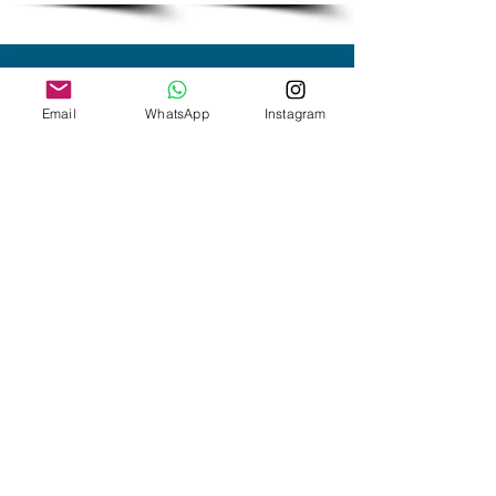
طرق الدفع
Email
WhatsApp
Instagram
4+1
786077
3+1
542545
2+1