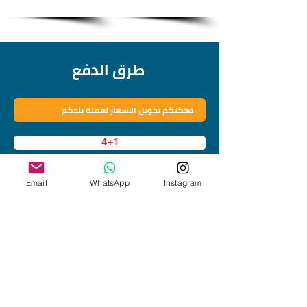
طرق الدفع
4+1
194243
Email
WhatsApp
Instagram
3+1
151752
2+1