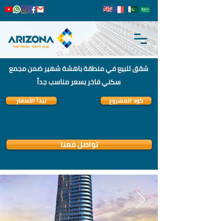
شقق للبيع في منطقة باهشة شهير ضمن مجمع
سكني فاخر بسعر مناسب جداً
كود المشروع
تبدأ الأسعار
$
204322
TG - 1501
تواصل معنا