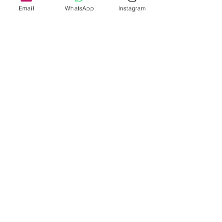
Sold
Email
WhatsApp
Instagram
2+1
Sold
1+1
Sold
دفعة اولى 35% والباقي اقساط لمدة
12 شهر
تواصل معنا
Tel:
+90 552 300 03 94