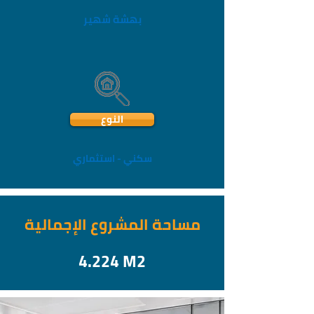
بهشة شهير
النوع
سكني - استثماري
مساحة المشروع الإجمالية
4.224 M2