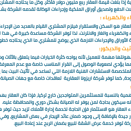
إذا بلغت قيمة العقار ربع مليون دولار فأكثر. وكل ما يحتاجه المشت
لات الدفع وتصديق أوراق الملكية وإجراءات الوكالة تقدمه الشركة بش
ء والكهرباء :
لعقار هو السكن والاستقرار فيلزم المشتري القيام بالعديد من الإجراءا
الكهرباء والغاز والانترنت. لذا توفر الشركة مساعدة كبيرة في هذا ال
الأوراق والإجراءات اللازمة الذي يوضح للمشتري ما الذي يحتاجه خطو
يث والديكور: 
لتها مهمة للعميل لأنه يواجه كثرة الخيارات فيما يتعلق بالأثاث وك
مما يؤدي لصعوبة الوصول إلى القرار المناسب خاصة مع عدم المعرفة با
لمتخصصة الاستشارات الفنية اللازمة التي تساعد في تأثيث البيت بما 
دة، كما توفر شركة اريزونا العقارية  تعاقدات خاصة مع جهات الصيانة ب
أهمية بالنسبة للمستثمرين المتواجدين خارج تركيا، فإذا كان العقار ب
 سيكون بحاجة لمن يوفر له الصيانة بشكل دوري والمحافظة عليه. 
 العقار هو الاستثمار فإن الحاجة لخدمة إدارة الأملاك تزيد حيث توفر 
ر جيدة بالإضافة إلى وجود ضمان عائد الإيجار في بعض المشاريع، وفي 
كة توفر خدمة عرض الشقة للبيع بضمان الربح عند إعادة البيع. 