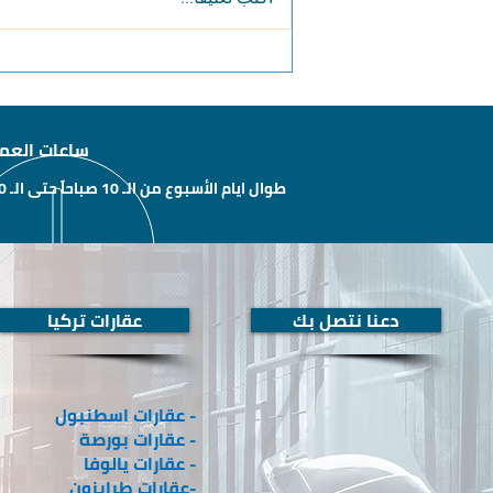
مباني مقاومة للزلازل في
تركيا
ساعات العم
طوال ايام الأسبوع من الـ 10 صباحاً حتى الـ 10 مساءًَ
دعنا نتصل بك
عقارات تركيا
- عقارات اسطنبول
- عقارات بورصة
- عقارات يالوفا
-عقارات طرابزون