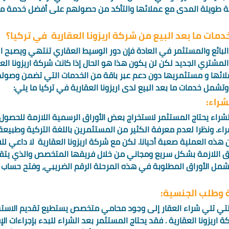
 طويلة المدى مع عملائها والتأكد من حصولهم على أفضل خدمة م
مات ما بعد البيع من شركة اريزونا العقارية  في تركيا؟ 
البائع والمستثمر في العادة فإن دور الوسيط العقاري تنتهي ويصبح ال
مشتري الجديد لكن لن يكون هذا هو الحال إذا كانت شركة اريزونا الع
عملائها و مستثمريها دون دعم عبر باقة من الخدمات التي تضمن وصول
تشمل خدمات ما بعد البيع لدى اريزونا العقارية في تركيا ما يلي: 
شراء: 
لشراء يحتاج المستثمر لاستخراج بعض الأوراق الرسمية اللازمة للحصو
اء. ونظرا لعدم معرفة الكثير من المستثمرين باللغة التركية وطبيعة 
هذه العملية صعبة أحيانا. لكن مع شركة اريزونا العقارية  لا داعي ل
راق اللازمة بشكل سريع ومجاني من خلال فريقها المتخصص والذي يتقن
تشمل الأوراق المطلوبة في هذه المرحلة الرقم الضريبي، وفتح حساب 
ية وطلب الجنسية: 
ة التي تلي شراء العقار إلى وجود محامي متخصص يستطيع تقديم الاستشا
 اريزونا العقارية . فقد يحتاج المستثمر بعد الشراء للبدء بإجراءات الإ