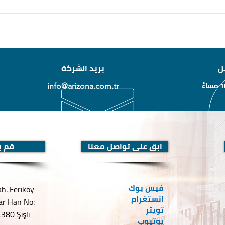
شراء شقة بالتقسيط في تركيا
اسعار
2022
ل
بريد الشركة
info@arizona.com.tr
ابق على تواصل معنا
قم بز
فيس بوك
. Feriköy
انستغرام
dar Han No:
تويتر
380 Şişli
يوتيوب