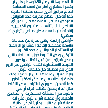
البناء عليها أقل من 50% وهذا يعني أن 
يخسر المشتري أكثر من نصف المساحة 
لصالح مرافق أخرى حسب مخطط البلدية. 
كما أنه من المهم معرفة عدد الطوابق 
المرخص لها في المنطقة حتى يقرر أي 
الأراضي التي تناسب المشروع الذي يريد 
إقامته عليها (سواء كان صناعي، تجاري أو 
سكني).
-أراضي زراعية: وهي عبارة عن مساحات 
واسعة مخصصة لإقامة المشاريع الزراعية 
أو الاستثمار الحيواني. ويحدد القانون 
التركي بعض الشروط حول المساحات التي 
يمكن شراؤها من قبل الأجانب. وتكون 
القيمة الاستثمارية لهذه الأراضي عبر الريع 
الذي يتم تحصيله من منتجات الأرض 
بالإضافة إلى قيمتها التي تزيد مع الوقت 
خاصة إذا كانت في مناطق آخذة بالتطور. 
كما أنه من الضروري الانتباه لبعض النقاط 
مثل أنه لا يمكن للأجانب شراء أراضي 
بالقرب من المنشآت العسكرية أو المناطق 
الأمنية، وأن عملية شراء الأرض مثل أية 
عملية شراء عقار لا بد أن تتم في دائرة 
الطابو بشكل رسمي لضمان التملك بشكل 