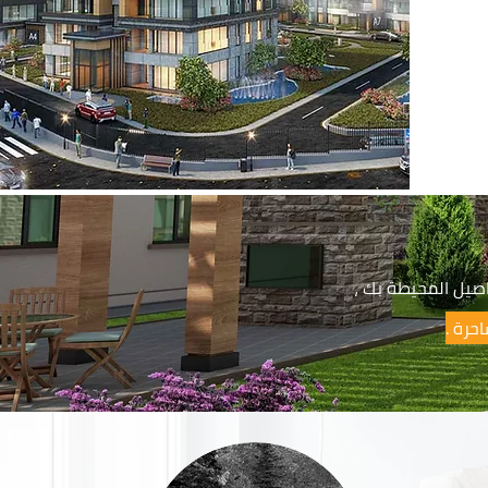
اصيل المحيطة بك ،
احرة .