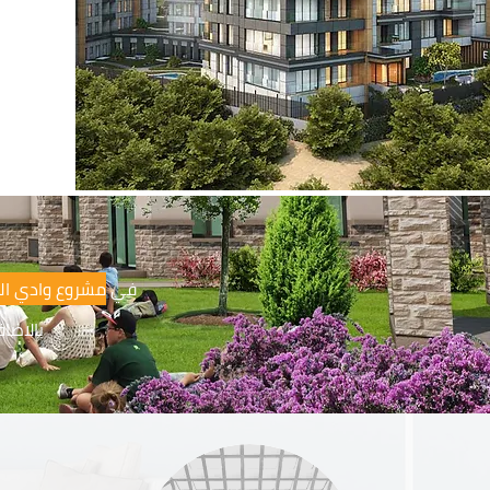
في
مشروع وادي الح
بالاضا