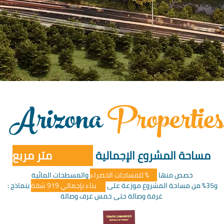
Arizona
Properties
مساحة المشروع الإجمالية
117.000 متر مربع
خصص منها
65% للمساحات الخضراء
والمسطحات المائية
و35% من مساحة المشروع موزعة على
19 بناء بإجمالي 919 شقة
بنماذج :
غرفة وصالة حتى خمس غرف وصالة