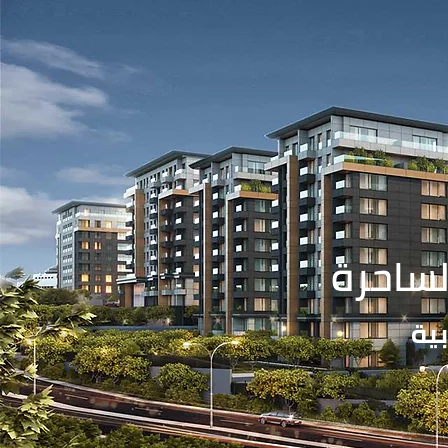
لساحرة
ية