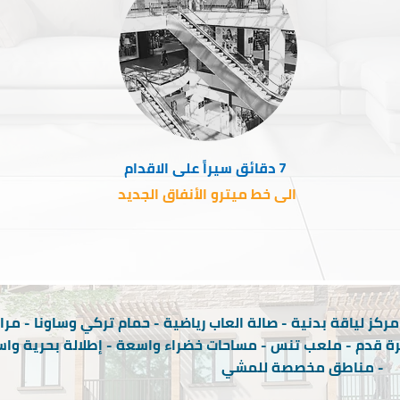
7 دقائق سيراً على الاقدام
الى خط ميترو الأنفاق الجديد
ركز لياقة بدنية - صالة العاب رياضية - حمام تركي وساونا - مر
ة قدم - ملعب تنس - مساحات خضراء واسعة - إطلالة بحرية وا
- مناطق مخصصة للمشي